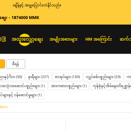
င့် အမျှပြောင်းလဲနိုင်သည်။
စျေး - 1874000 MMK
အထူးလျှော့စျေး
အမျိုးအစားများ
HM အကြောင်း
ဆက်သ
စီရန်
ာနှင့်ဂီတ (90)
နာရီများ (337)
စာအုပ်များ (189)
လျှပ်စစ်ပစ္စည်းများ (59)
ကား
သုံးအဆောင်ပစ္စည်းများ (1)
အားကစားပစ္စည်းများ (1)
ကုန်စုံနှင့်အိမ်မွေးတိရစ္ဆာန်
်များနှင့် ဝန်ဆောင်မှုများ (1)
lters