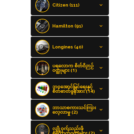
Citizen (111)
Hamilton (91)
Longines (40)
ပရလောက စိတ်ဝိဉာဉ်
ဝတ္ထုများ (1)
ဘ၀အောင်မြင်ရေးနှင့်
စိတ်ဓာတ်ခွန်အား (14)
ဘာသာစကားသင်ကြား
လေ့လာမှု (2)
လျှို့ဝှက်သည်းဖို
စုံထောက်ဝတ္ထုများ (2)