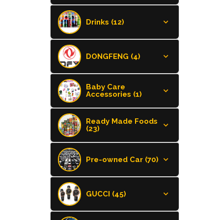
Drinks (12)
DONGFENG (4)
Baby Care
Accessories (1)
Ready Made Foods
(23)
Pre-owned Car (70)
GUCCI (45)