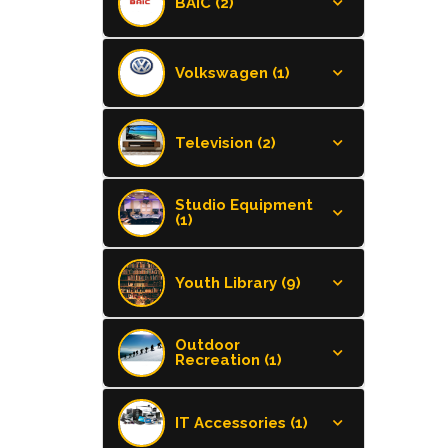
BAIC (2)
Volkswagen (1)
Television (2)
Studio Equipment
(1)
Youth Library (9)
Outdoor
Recreation (1)
IT Accessories (1)