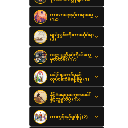
ဘာသာရေးနှင့်တရားဓမ္မ
(12)
ရည်ညွှန်းကိုးကားဆိုင်ရာ
(3)
အတ္ထုပ္ပတ္တိနှင့်ကိုယ်တွေ့
မှတ်တမ်း (17)
ခေါင်းဆောင်မှုနှင့်
လုပ်ငန်းစံမံခန့်ခွဲမှု (1)
နိုင်ငံရေးအတွေးအခေါ်
နှင့်လူမှုသိပ္ပံ (15)
ကာတွန်းနှင့်ရုပ်ပြ (2)