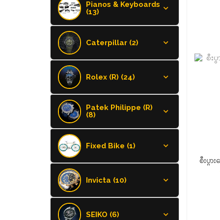
Pianos & Keyboards
(13)
Caterpillar (2)
Rolex (R) (24)
Patek Philippe (R)
(8)
Fixed Bike (1)
စီးပွ
မဟာဗ
Invicta (10)
SEIKO (6)