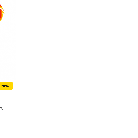
20
%↓
0%
K