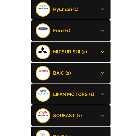
Hyundai (1)
Ford (1)
MITSUBISHI (2)
BAIC (2)
LIFAN MOTORS (1)
SOUEAST (1)