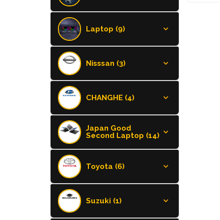
Laptop (9)
Nisssan (3)
CHANGHE (4)
Japan Good
Second Laptop (14)
Toyota (6)
Suzuki (1)