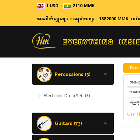
1 USD
=
2110 MMK
ဈေးနှုန်းများသည် အချိန်နှ
အခေါက်ရွှေစျေး
=
ရောင်းစျေး - 1882000 MMK
,
ဝယ်
Filter
Percussions (3)
အနုပည
ကလေးအ
Electronic Drum Set
(3)
ပညာရှင
Clear Fi
Guitars (73)