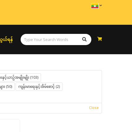
ွယ်ရန်
နှင့်ယာဥ်အမျိုးမျိုး (103)
များ (50)
ကျန်းမာရေးနှင့်အိမ်စောင့် (2)
Close