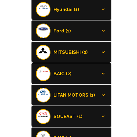
Hyundai (1)
Ford (1)
MITSUBISHI (2)
BAIC (2)
LIFAN MOTORS (1)
SOUEAST (1)