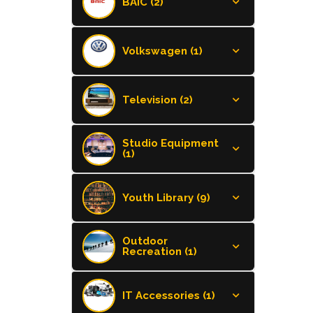
BAIC (2)
Volkswagen (1)
Television (2)
Studio Equipment
(1)
Youth Library (9)
Outdoor
Recreation (1)
IT Accessories (1)