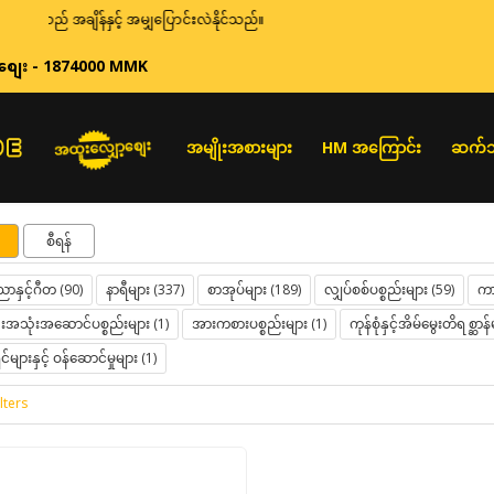
ချိန်နှင့် အမျှပြောင်းလဲနိုင်သည်။
စျေး - 1874000 MMK
အထူးလျှော့စျေး
အမျိုးအစားများ
HM အကြောင်း
ဆက်သ
စီရန်
ာနှင့်ဂီတ (90)
နာရီများ (337)
စာအုပ်များ (189)
လျှပ်စစ်ပစ္စည်းများ (59)
ကား
သုံးအဆောင်ပစ္စည်းများ (1)
အားကစားပစ္စည်းများ (1)
ကုန်စုံနှင့်အိမ်မွေးတိရစ္ဆာန်
်များနှင့် ဝန်ဆောင်မှုများ (1)
lters