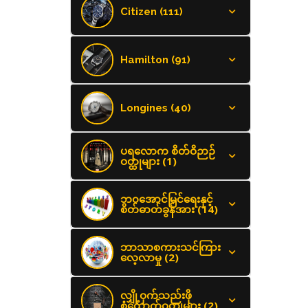
Citizen (111)
Hamilton (91)
Longines (40)
ပရလောက စိတ်ဝိဉာဉ်
ဝတ္ထုများ (1)
ဘ၀အောင်မြင်ရေးနှင့်
စိတ်ဓာတ်ခွန်အား (14)
ဘာသာစကားသင်ကြား
လေ့လာမှု (2)
လျှို့ဝှက်သည်းဖို
စုံထောက်ဝတ္ထုများ (2)