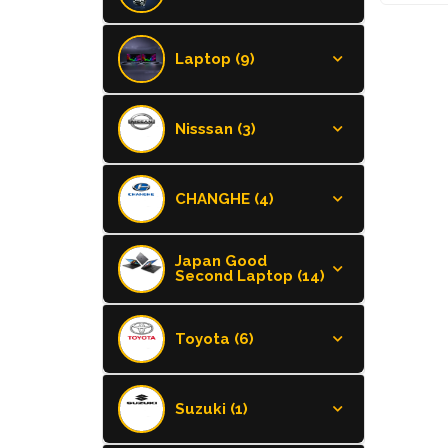
Laptop (9)
Nisssan (3)
CHANGHE (4)
Japan Good
Second Laptop (14)
Toyota (6)
Suzuki (1)