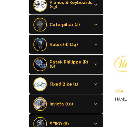
Pianos & Keyboards
(13)
Caterpillar (2)
Rolex (R) (24)
Patek Philippe (R)
(8)
Fixed Bike (1)
USA
HAMIL
Invicta (10)
H6445
SEIKO (6)