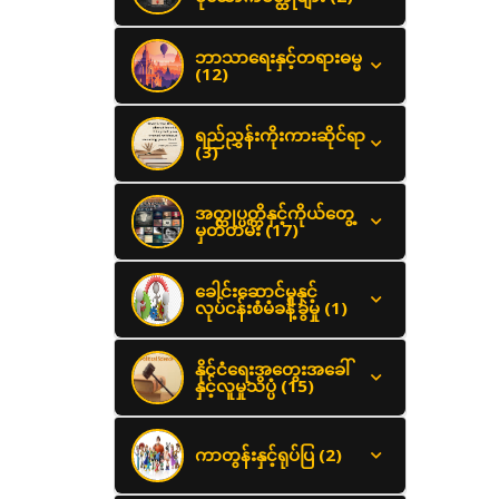
ဘာသာရေးနှင့်တရားဓမ္မ
(12)
ရည်ညွှန်းကိုးကားဆိုင်ရာ
(3)
အတ္ထုပ္ပတ္တိနှင့်ကိုယ်တွေ့
မှတ်တမ်း (17)
ခေါင်းဆောင်မှုနှင့်
လုပ်ငန်းစံမံခန့်ခွဲမှု (1)
နိုင်ငံရေးအတွေးအခေါ်
နှင့်လူမှုသိပ္ပံ (15)
ကာတွန်းနှင့်ရုပ်ပြ (2)