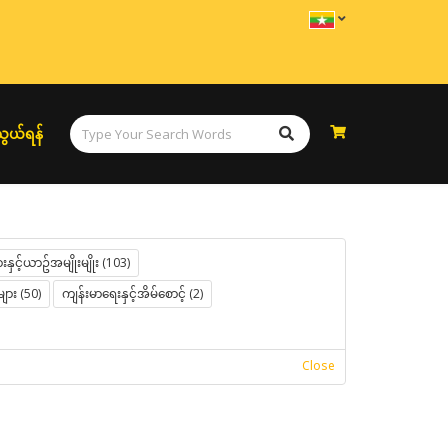
ွယ်ရန်
နှင့်ယာဥ်အမျိုးမျိုး (103)
များ (50)
ကျန်းမာရေးနှင့်အိမ်စောင့် (2)
Close