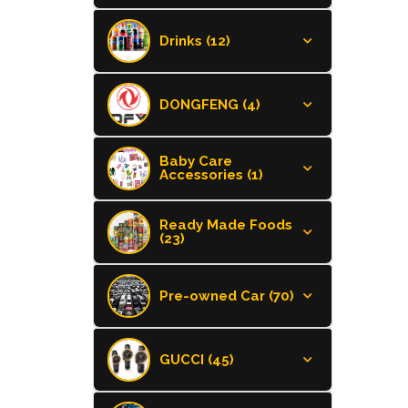
Drinks (12)
DONGFENG (4)
Baby Care
Accessories (1)
Ready Made Foods
(23)
Pre-owned Car (70)
GUCCI (45)