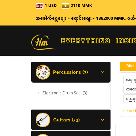
1 USD
=
2110 MMK
ဈေးနှုန်းများသည် အ
အခေါက်ရွှေစျေး
=
ရောင်းစျေး - 1882000 MMK
,
ဝယ်
Filter
Percussions (3)
အနုပည
ကလေးအ
Electronic Drum Set
(3)
ပညာရှင
Clear Fi
Guitars (73)