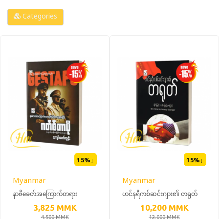
Categories
15
%↓
15
%↓
Myanmar
Myanmar
နာဇီခေတ်အကြောက်တရား
ဟင်နရီကစ်ဆင်းဂျား၏ တရုတ်
လွှမ်းမိုးရေးယန္တရားကြီး ဂတ်စ်တာ
(15% OFF)
3,825
MMK
10,200
MMK
ပို (15% OFF)
4,500
MMK
12,000
MMK