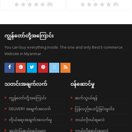
(0)
(0)
ကျွန်တော်တို့အကြောင်း
You can buy everything inside. The one and only Best E-commerce
Website in Myanmar
သတင်းအချက်လက်
ဝန်ဆောင်မှု
ကျွန်တော်တို့အကြောင်း
ဆက်သွယ်ရန်
DELIVERY အချက်အလက်
ပြန်လည်ပေးပို့ခြင်းမူဝါဒ
ကိုယ်ရေးအချက်အလက်မူ
ဘယ်လို၀ယ်ရမလဲ
အသုံးပြုစည်းမျဉ်းများ
ဘယ်လိုရောင်းရမလဲ