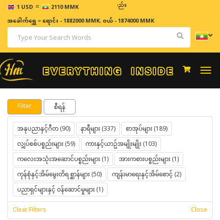
=
ဈေးနှုန်းများသည် အချိန်နှင့် အမျှပြောင်းလဲနိုင်သည်။
1 USD
2110 MMK
အခေါက်ရွှေ
=
ရောင်း - 1882000 MMK
,
ဝယ် - 1874000 MMK
Togg
navi
Filter
စီရန်
အနုပညာနှင့်ဂီတ (90)
နာရီများ (337)
စာအုပ်များ (189)
လျှပ်စစ်ပစ္စည်းများ (59)
ကားနှင့်ယာဥ်အမျိုးမျိုး (103)
ကလေးအသုံးအဆောင်ပစ္စည်းများ (1)
အားကစားပစ္စည်းများ (1)
ကုန်စုံနှင့်အိမ်မွေးတိရစ္ဆာန်များ (50)
ကျန်းမာရေးနှင့်အိမ်စောင့် (2)
ပညာရှင်များနှင့် ဝန်ဆောင်မှုများ (1)
Clear Filters
Close