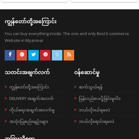
ကျွန်တော်တို့အကြောင်း
You can buy everything inside. The one and only Best E-commerce
Website in Myanmar
သတင်းအချက်လက်
ဝန်ဆောင်မှု
ကျွန်တော်တို့အကြောင်း
ဆက်သွယ်ရန်
DELIVERY အချက်အလက်
ပြန်လည်ပေးပို့ခြင်းမူဝါဒ
ကိုယ်ရေးအချက်အလက်မူ
ဘယ်လို၀ယ်ရမလဲ
အသုံးပြုစည်းမျဉ်းများ
ဘယ်လိုရောင်းရမလဲ
အခြားသိစရာ