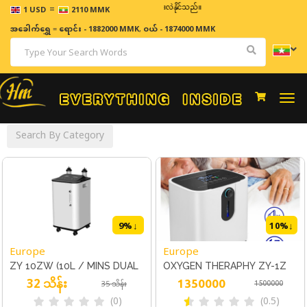
=
ဈေးနှုန်းများသည် အချိန်နှင့် အမျှပြောင်းလဲနိုင်သည်။
1 USD
2110 MMK
အခေါက်ရွှေ
=
ရောင်း - 1882000 MMK
,
ဝယ် - 1874000 MMK
Togg
navi
Search By Category
9
%↓
10
%↓
Europe
Europe
ZY 10ZW (10L / MINS DUAL
OXYGEN THERAPHY ZY-1Z
32 သိန်း
FLOW)
7LITRES
1350000
35 သိန်း
1500000
(0)
(0.5)