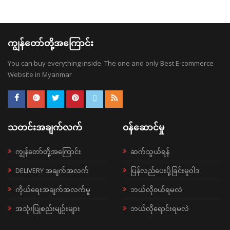
ကျွန်တော်တို့အကြောင်း
You can buy everything inside. The one and only Best E-commerce
Website in Myanmar
သတင်းအချက်လက်
ဝန်ဆောင်မှု
ကျွန်တော်တို့အကြောင်း
ဆက်သွယ်ရန်
DELIVERY အချက်အလက်
ပြန်လည်ပေးပို့ခြင်းမူဝါဒ
ကိုယ်ရေးအချက်အလက်မူ
ဘယ်လို၀ယ်ရမလဲ
အသုံးပြုစည်းမျဉ်းများ
ဘယ်လိုရောင်းရမလဲ