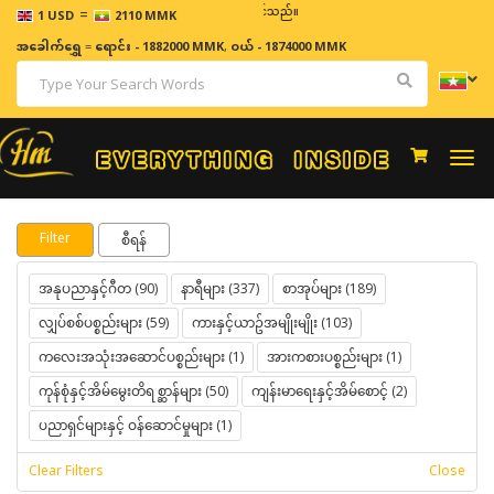
=
ဈေးနှုန်းများသည် အချိန်နှင့် အမျှပြောင်းလဲနိုင်သည်။
1 USD
2110 MMK
အခေါက်ရွှေ
=
ရောင်း - 1882000 MMK
,
ဝယ် - 1874000 MMK
Togg
navi
Filter
စီရန်
အနုပညာနှင့်ဂီတ (90)
နာရီများ (337)
စာအုပ်များ (189)
လျှပ်စစ်ပစ္စည်းများ (59)
ကားနှင့်ယာဥ်အမျိုးမျိုး (103)
ကလေးအသုံးအဆောင်ပစ္စည်းများ (1)
အားကစားပစ္စည်းများ (1)
ကုန်စုံနှင့်အိမ်မွေးတိရစ္ဆာန်များ (50)
ကျန်းမာရေးနှင့်အိမ်စောင့် (2)
ပညာရှင်များနှင့် ဝန်ဆောင်မှုများ (1)
Clear Filters
Close