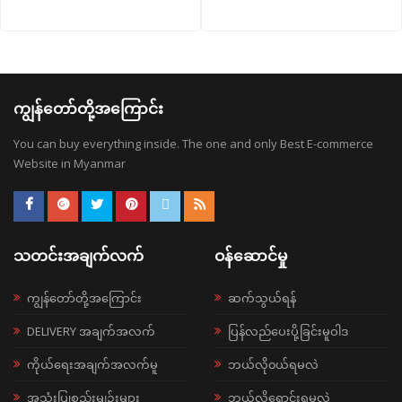
ကျွန်တော်တို့အကြောင်း
You can buy everything inside. The one and only Best E-commerce
Website in Myanmar
သတင်းအချက်လက်
ဝန်ဆောင်မှု
ကျွန်တော်တို့အကြောင်း
ဆက်သွယ်ရန်
DELIVERY အချက်အလက်
ပြန်လည်ပေးပို့ခြင်းမူဝါဒ
ကိုယ်ရေးအချက်အလက်မူ
ဘယ်လို၀ယ်ရမလဲ
အသုံးပြုစည်းမျဉ်းများ
ဘယ်လိုရောင်းရမလဲ