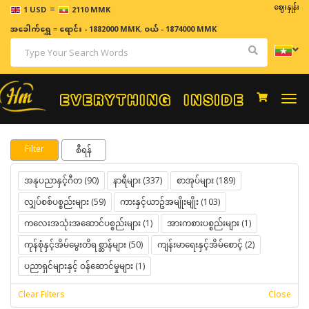
=
ဈေးနှုန်းများ
1 USD
2110 MMK
အခေါက်ရွှေ
=
ရောင်း - 1882000 MMK
,
ဝယ် - 1874000 MMK
Togg
navi
Filter
စီရန်
အနုပညာနှင့်ဂီတ (90)
နာရီများ (337)
စာအုပ်များ (189)
လျှပ်စစ်ပစ္စည်းများ (59)
ကားနှင့်ယာဥ်အမျိုးမျိုး (103)
ကလေးအသုံးအဆောင်ပစ္စည်းများ (1)
အားကစားပစ္စည်းများ (1)
ကုန်စုံနှင့်အိမ်မွေးတိရစ္ဆာန်များ (50)
ကျန်းမာရေးနှင့်အိမ်စောင့် (2)
ပညာရှင်များနှင့် ဝန်ဆောင်မှုများ (1)
Clear Filters
Close