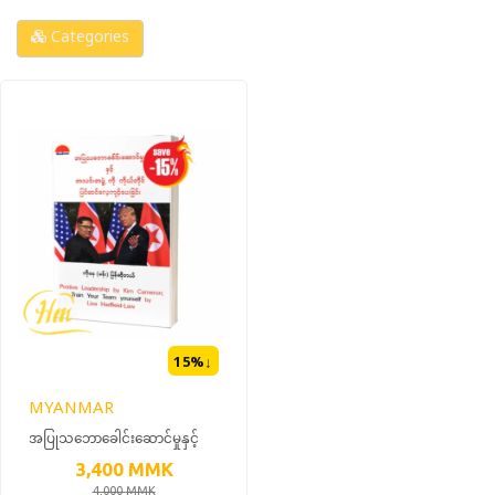
Categories
15
%↓
MYANMAR
အပြုသဘောခေါင်းဆောင်မှုနှင့်
အသင်းအဖွဲ့ကိုကိုယ်တိုင်ပြင်ဆင်
3,400
MMK
လေ့ကျင့်ပေးခြင်း
4,000
MMK