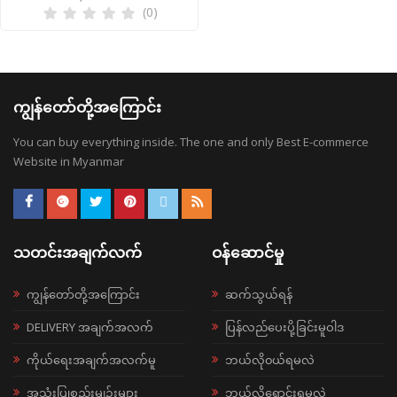
(0)
ကျွန်တော်တို့အကြောင်း
You can buy everything inside. The one and only Best E-commerce
Website in Myanmar
သတင်းအချက်လက်
ဝန်ဆောင်မှု
ကျွန်တော်တို့အကြောင်း
ဆက်သွယ်ရန်
DELIVERY အချက်အလက်
ပြန်လည်ပေးပို့ခြင်းမူဝါဒ
ကိုယ်ရေးအချက်အလက်မူ
ဘယ်လို၀ယ်ရမလဲ
အသုံးပြုစည်းမျဉ်းများ
ဘယ်လိုရောင်းရမလဲ