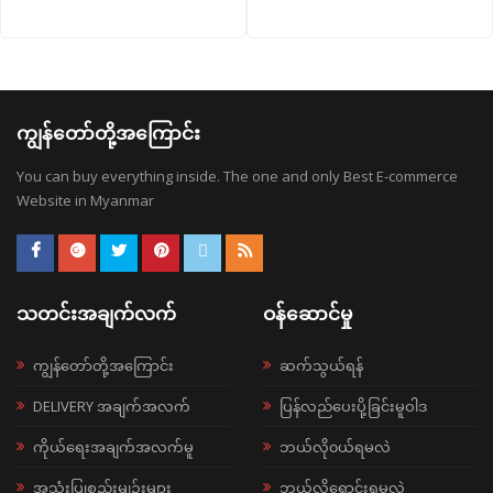
ကျွန်တော်တို့အကြောင်း
You can buy everything inside. The one and only Best E-commerce
Website in Myanmar
သတင်းအချက်လက်
ဝန်ဆောင်မှု
ကျွန်တော်တို့အကြောင်း
ဆက်သွယ်ရန်
DELIVERY အချက်အလက်
ပြန်လည်ပေးပို့ခြင်းမူဝါဒ
ကိုယ်ရေးအချက်အလက်မူ
ဘယ်လို၀ယ်ရမလဲ
အသုံးပြုစည်းမျဉ်းများ
ဘယ်လိုရောင်းရမလဲ