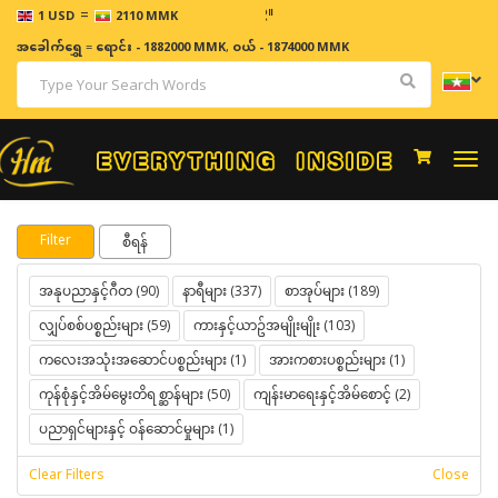
=
ဈေးန
1 USD
2110 MMK
အခေါက်ရွှေ
=
ရောင်း - 1882000 MMK
,
ဝယ် - 1874000 MMK
Togg
navi
Filter
စီရန်
အနုပညာနှင့်ဂီတ (90)
နာရီများ (337)
စာအုပ်များ (189)
လျှပ်စစ်ပစ္စည်းများ (59)
ကားနှင့်ယာဥ်အမျိုးမျိုး (103)
ကလေးအသုံးအဆောင်ပစ္စည်းများ (1)
အားကစားပစ္စည်းများ (1)
ကုန်စုံနှင့်အိမ်မွေးတိရစ္ဆာန်များ (50)
ကျန်းမာရေးနှင့်အိမ်စောင့် (2)
ပညာရှင်များနှင့် ဝန်ဆောင်မှုများ (1)
Clear Filters
Close