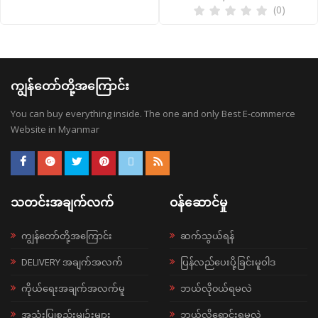
(0)
ကျွန်တော်တို့အကြောင်း
You can buy everything inside. The one and only Best E-commerce
Website in Myanmar
သတင်းအချက်လက်
ဝန်ဆောင်မှု
ကျွန်တော်တို့အကြောင်း
ဆက်သွယ်ရန်
DELIVERY အချက်အလက်
ပြန်လည်ပေးပို့ခြင်းမူဝါဒ
ကိုယ်ရေးအချက်အလက်မူ
ဘယ်လို၀ယ်ရမလဲ
အသုံးပြုစည်းမျဉ်းများ
ဘယ်လိုရောင်းရမလဲ