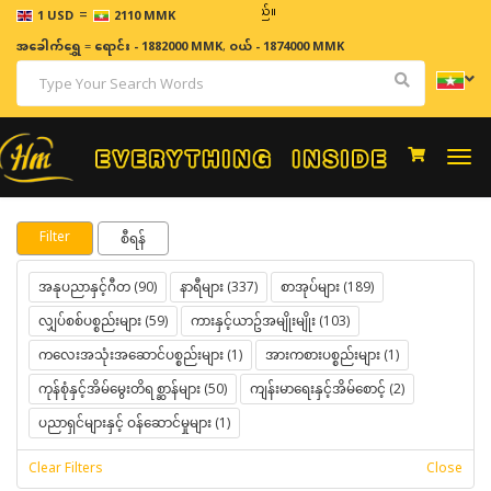
=
ဈေးနှုန်းများသည် အချိန်နှင့် အမျှပြောင်းလဲနိုင်သည်။
1 USD
2110 MMK
အခေါက်ရွှေ
=
ရောင်း - 1882000 MMK
,
ဝယ် - 1874000 MMK
Togg
navi
Filter
စီရန်
အနုပညာနှင့်ဂီတ (90)
နာရီများ (337)
စာအုပ်များ (189)
လျှပ်စစ်ပစ္စည်းများ (59)
ကားနှင့်ယာဥ်အမျိုးမျိုး (103)
ကလေးအသုံးအဆောင်ပစ္စည်းများ (1)
အားကစားပစ္စည်းများ (1)
ကုန်စုံနှင့်အိမ်မွေးတိရစ္ဆာန်များ (50)
ကျန်းမာရေးနှင့်အိမ်စောင့် (2)
ပညာရှင်များနှင့် ဝန်ဆောင်မှုများ (1)
Clear Filters
Close