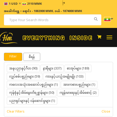
=
ဈေး
1 USD
2110 MMK
အခေါက်ရွှေ
=
ရောင်း - 1882000 MMK
,
ဝယ် - 1874000 MMK
Togg
navi
Filter
စီရန်
အနုပညာနှင့်ဂီတ (90)
နာရီများ (337)
စာအုပ်များ (189)
လျှပ်စစ်ပစ္စည်းများ (59)
ကားနှင့်ယာဥ်အမျိုးမျိုး (103)
ကလေးအသုံးအဆောင်ပစ္စည်းများ (1)
အားကစားပစ္စည်းများ (1)
ကုန်စုံနှင့်အိမ်မွေးတိရစ္ဆာန်များ (50)
ကျန်းမာရေးနှင့်အိမ်စောင့် (2)
ပညာရှင်များနှင့် ဝန်ဆောင်မှုများ (1)
Clear Filters
Close