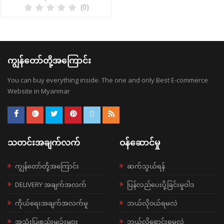
(0)
ကျွန်တော်တို့အကြောင်း
You can buy everything inside. The one and only Best E-commerce
Website in Myanmar
သတင်းအချက်လက်
ဝန်ဆောင်မှု
ကျွန်တော်တို့အကြောင်း
ဆက်သွယ်ရန်
DELIVERY အချက်အလက်
ပြန်လည်ပေးပို့ခြင်းမူဝါဒ
ကိုယ်ရေးအချက်အလက်မူ
ဘယ်လို၀ယ်ရမလဲ
အသုံးပြုစည်းမျဉ်းများ
ဘယ်လိုရောင်းရမလဲ