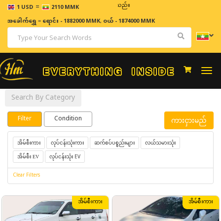
=
ဈေးနှုန်းများသည် အချိန်နှင့် အမျှပြောင်းလဲနိုင်သည်။
1 USD
2110 MMK
အခေါက်ရွှေ
=
ရောင်း - 1882000 MMK
,
ဝယ် - 1874000 MMK
Togg
navi
Search By Category
Filter
Condition
ကားငှားမည်
လုပ်ငန်းသုံးကား
ဆက်စပ်ပစ္စည်းများ
လယ်သမားသုံး
အိမ်စီးကား
လုပ်ငန်းသုံး EV
အိမ်စီး EV
Clear Filters
အိမ်စီးကား
အိမ်စီးကား