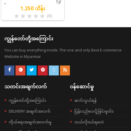
_
1J/
1,250 သိန်း
(0)
ကျွန်တော်တို့အကြောင်း
You can buy everything inside. The one and only Best E-commerce
Website in Myanmar
သတင်းအချက်လက်
ဝန်ဆောင်မှု
ကျွန်တော်တို့အကြောင်း
ဆက်သွယ်ရန်
DELIVERY အချက်အလက်
ပြန်လည်ပေးပို့ခြင်းမူဝါဒ
ကိုယ်ရေးအချက်အလက်မူ
ဘယ်လို၀ယ်ရမလဲ