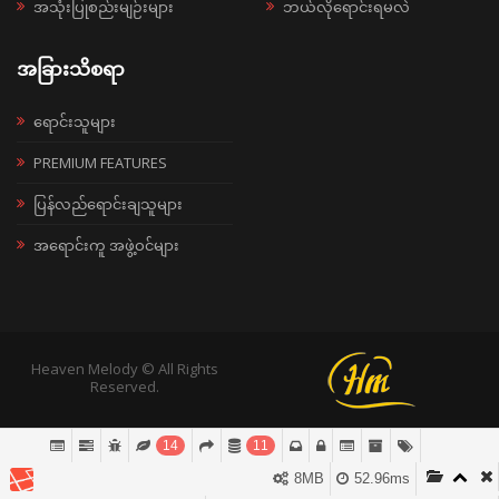
အသုံးပြုစည်းမျဉ်းများ
ဘယ်လိုရောင်းရမလဲ
အခြားသိစရာ
ရောင်းသူများ
PREMIUM FEATURES
ပြန်လည်ရောင်းချသူများ
အရောင်းကူ အဖွဲ့ဝင်များ
Heaven Melody © All Rights
Reserved.
14
11
8MB
52.96ms