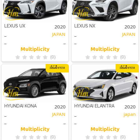
2020
2020
LEXUS UX
LEXUS NX
_
JAPAN
_
JAPAN
_
_
_
_
Multiplicity
Multiplicity
(0)
(0)
အိမ်စီးကား
အိမ်စီးကား
2020
2020
HYUNDAI KONA
HYUNDAI ELANTRA
_
JAPAN
_
japan
_
_
_
_
Multiplicity
Multiplicity
(0)
(0)