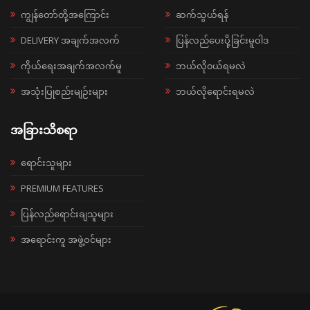
ကျွန်တော်တို့အကြောင်း
ဆက်သွယ်ရန်
DELIVERY အချက်အလက်
ပြန်လည်ပေးပို့ခြင်းမူဝါဒ
ကိုယ်ရေးအချက်အလက်မူ
ဘယ်လို၀ယ်ရမလဲ
အသုံးပြုစည်းမျဉ်းများ
ဘယ်လိုရောင်းရမလဲ
အခြားသိစရာ
ရောင်းသူများ
PREMIUM FEATURES
ပြန်လည်ရောင်းချသူများ
အရောင်းကူ အဖွဲ့ဝင်များ