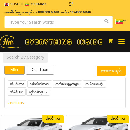
=
ဈေးနှ
1 USD
2110 MMK
အခေါက်ရွှေ
=
ရောင်း - 1882000 MMK
,
ဝယ် - 1874000 MMK
Togg
navi
Search By Category
Filter
Condition
ကားငှားမည်
လုပ်ငန်းသုံးကား
ဆက်စပ်ပစ္စည်းများ
လယ်သမားသုံး
အိမ်စီးကား
လုပ်ငန်းသုံး EV
အိမ်စီး EV
Clear Filters
အိမ်စီးကား
အိမ်စီးကား