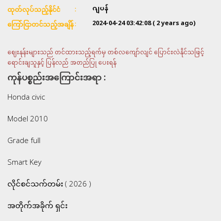
ဂျပန်
ထုတ်လုပ်သည့်နိုင်ငံ
2024-04-24 03:42:08
( 2 years ago)
ကြော်ငြာတင်သည့်အချိန်
ဈေးနုန်းများသည် တင်ထားသည့်ရက်မှ တစ်လကျော်လျင် ပြောင်းလဲနိုင်သဖြင့်
ရောင်းချသူနှင့် ပြန်လည် အတည်ပြု ပေးရန်
ကုန်ပစ္စည်းအကြောင်းအရာ :
Honda civic
Model 2010
Grade full
Smart Key
လိုင်စင်သက်တမ်း ( 2026 )
အတိုက်အခိုက် ရှင်း