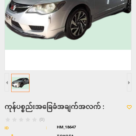
ကုန်ပစ္စည်းအခြေခံအချက်အလက် :
(0)
HM_18647
ID