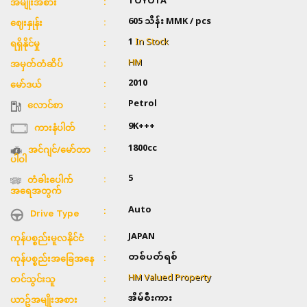
TOYOTA
အမျိုးအစား
605 သိန်း
MMK / pcs
ဈေးနှုန်း
1
In Stock
ရရှိနိုင်မှု
HM
အမှတ်တံဆိပ်
2010
မော်ဒယ်
Petrol
လောင်စာ
9K+++
ကားနံပါတ်
1800cc
အင်ဂျင်/မော်တာ
ပါဝါ
5
တံခါးပေါက်
အရေအတွက်
Auto
Drive Type
JAPAN
ကုန်ပစ္စည်းမူလနိုင်ငံ
တစ်ပတ်ရစ်
ကုန်ပစ္စည်းအခြေအနေ
HM Valued Property
တင်သွင်းသူ
အိမ်စီးကား
ယာဥ်အမျိုးအစား