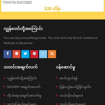
TOYOTA SUCCEED
520 သိန်း
ကျွန်တော်တို့အကြောင်း
You can buy everything inside. The one and only Best E-commerce
Website in Myanmar
သတင်းအချက်လက်
ဝန်ဆောင်မှု
ကျွန်တော်တို့အကြောင်း
ဆက်သွယ်ရန်
DELIVERY အချက်အလက်
ပြန်လည်ပေးပို့ခြင်းမူဝါဒ
ကိုယ်ရေးအချက်အလက်မူ
ဘယ်လို၀ယ်ရမလဲ
အသုံးပြုစည်းမျဉ်းများ
ဘယ်လိုရောင်းရမလဲ