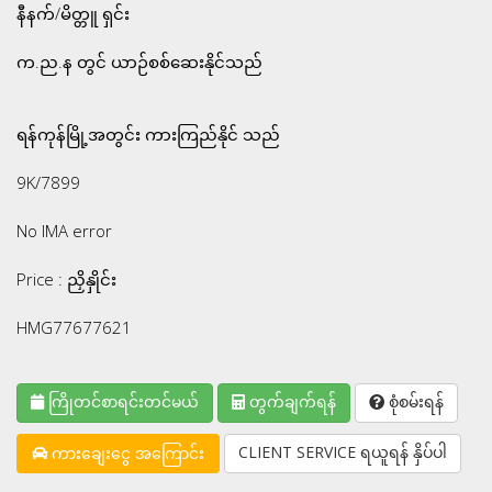
နီနက်/မိတ္တူ ရှင်း
က.ည.န တွင် ယာဉ်စစ်ဆေးနိုင်သည်
ရန်ကုန်မြို့အတွင်း ကားကြည်နိုင် သည်
9K/7899
No IMA error
Price : ညှိနှိုင်း
HMG77677621
ကြိုတင်စာရင်းတင်မယ်
တွက်ချက်ရန်
စုံစမ်းရန်
CLIENT SERVICE ရယူရန် နှိပ်ပါ
ကားချေးငွေ အကြောင်း