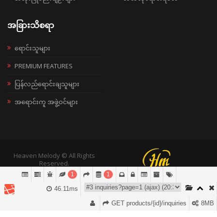
အခြားသိစရာ
ရောင်းသူများ
PREMIUM FEATURES
ပြန်လည်ရောင်းချသူများ
အရောင်းကူ အဖွဲ့ဝင်များ
Heaven Melody © All Rights
Reserved.
1
1
46.11ms
GET products/{id}/inquiries
8MB