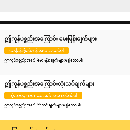
ဤကုန်ပစ္စည်းအကြောင်း မေးမြန်းချက်များ
မေးမြန်းစုံစမ်းရန် အကောင့်ဝင်ပါ
ဤကုန်ပစ္စည်းအပေါ် မေးမြန်းချက်များမရှိသေးပါ။
ဤကုန်ပစ္စည်းအကြောင်းသုံးသပ်ချက်များ
သုံးသပ်ချက်ရေးသားရန် အကောင့်ဝင်ပါ
ဤကုန်ပစ္စည်းအပေါ် သုံသပ်ချက်များမရှိသေးပါ။