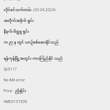
လိုင်စင်သက်တမ်း -(30.04.2024)
အတိုက်အခိုက် ရှင်း
နီနက်/မိတ္တူ ရှင်း
က.ည.န တွင် ယာဉ်စစ်ဆေးနိုင်သည်
ရန်ကုန်မြို့အတွင်း ကားကြည်နိုင် သည်
5J/3117
No IMA error
Price : ညှိနှိုင်း
HMD3157309