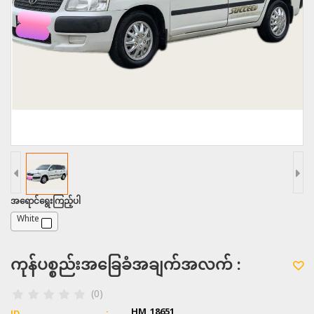
အရောင်ရွေးကြည့်ပါ
White
ကုန်ပစ္စည်းအခြေခံအချက်အလက် :
(0)
HM_18651
ID