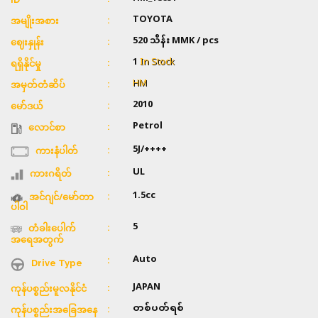
TOYOTA
အမျိုးအစား
520 သိန်း
MMK / pcs
ဈေးနှုန်း
1
In Stock
ရရှိနိုင်မှု
HM
အမှတ်တံဆိပ်
2010
မော်ဒယ်
Petrol
လောင်စာ
5J/++++
ကားနံပါတ်
UL
ကားဂရိတ်
1.5cc
အင်ဂျင်/မော်တာ
ပါဝါ
5
တံခါးပေါက်
အရေအတွက်
Auto
Drive Type
JAPAN
ကုန်ပစ္စည်းမူလနိုင်ငံ
တစ်ပတ်ရစ်
ကုန်ပစ္စည်းအခြေအနေ