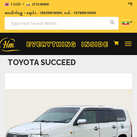
=
ဈေးနှုန်းမျာ
1 USD
2110 MMK
အခေါက်ရွှေ
=
ရောင်း - 1882000 MMK
,
ဝယ် - 1874000 MMK
Togg
navi
TOYOTA SUCCEED