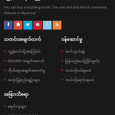
You can buy everything inside. The one and only Best E-commerce
Website in Myanmar
သတင်းအချက်လက်
ဝန်ဆောင်မှု
ကျွန်တော်တို့အကြောင်း
ဆက်သွယ်ရန်
DELIVERY အချက်အလက်
ပြန်လည်ပေးပို့ခြင်းမူဝါဒ
ကိုယ်ရေးအချက်အလက်မူ
ဘယ်လို၀ယ်ရမလဲ
အသုံးပြုစည်းမျဉ်းများ
ဘယ်လိုရောင်းရမလဲ
အခြားသိစရာ
ရောင်းသူများ