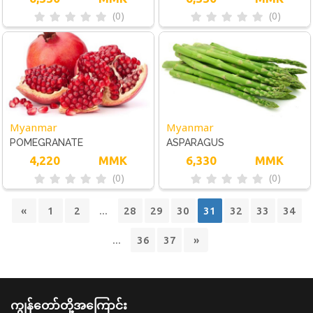
(0)
(0)
Myanmar
Myanmar
POMEGRANATE
ASPARAGUS
4,220
MMK
6,330
MMK
(0)
(0)
«
1
2
...
28
29
30
31
32
33
34
...
36
37
»
ကျွန်တော်တို့အကြောင်း