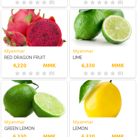
(0)
(0)
Myanmar
Myanmar
RED DRAGON FRUIT
LIME
4,220
MMK
6,330
MMK
(0)
(0)
Myanmar
Myanmar
GREEN LEMON
LEMON
6,330
MMK
6,330
MMK