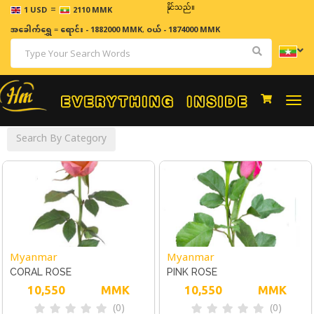
=
ဈေးနှုန်းများသည် အချိန်နှင့် အမျှပြောင်းလဲနိုင်သည်။
1 USD
2110 MMK
အခေါက်ရွှေ
=
ရောင်း - 1882000 MMK
,
ဝယ် - 1874000 MMK
Togg
navi
Search By Category
Myanmar
Myanmar
CORAL ROSE
PINK ROSE
10,550
MMK
10,550
MMK
(0)
(0)