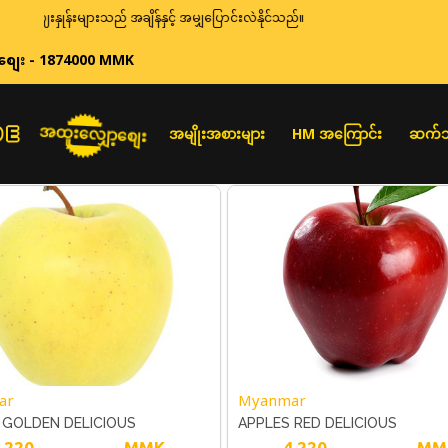
းနှုန်းများသည် အချိန်နှင့် အမျှပြောင်းလဲနိုင်သည်။
စျေး - 1874000 MMK
အထူးလျှော့စျေး
အမျိုးအစားများ
HM အကြောင်း
ဆက်သ
ar
Myanmar
 GOLDEN DELICIOUS
APPLES RED DELICIOUS
,220
MMK
4,220
MM