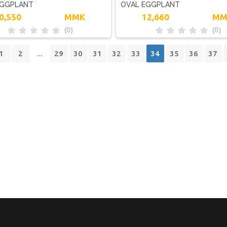
EGGPLANT
OVAL EGGPLANT
0,550
MMK
12,660
MM
(0)
(0)
1
2
...
29
30
31
32
33
34
35
36
37