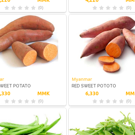
(0)
(0)
ar
Myanmar
SWEET POTATO
RED SWEET POTOTO
,330
MMK
6,330
MM
(0)
(0)