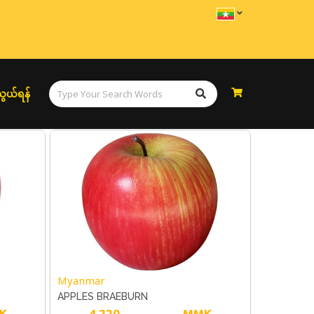
ွယ်ရန်
Myanmar
APPLES BRAEBURN
K
4,220
MMK