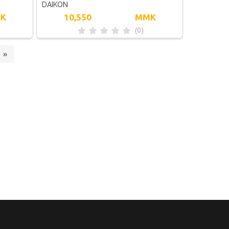
DAIKON
K
10,550
MMK
(0)
»