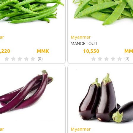
ar
Myanmar
MANGETOUT
,220
MMK
10,550
MM
(0)
(0)
ar
Myanmar