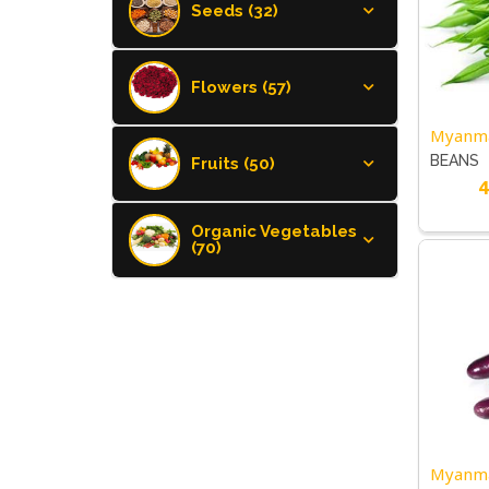
Seeds (32)
Flowers (57)
Myanm
BEANS
Fruits (50)
4
Organic Vegetables
(70)
Myanm