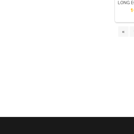
LONG 
1
«