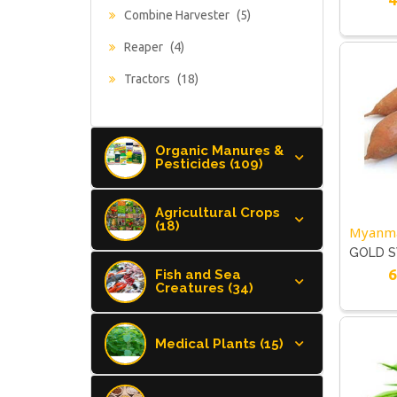
Combine Harvester
(5)
Reaper
(4)
Tractors
(18)
Organic Manures &
Pesticides (109)
Agricultural Crops
(18)
Myanm
GOLD 
6
Fish and Sea
Creatures (34)
Medical Plants (15)