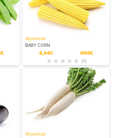
Myanmar
BABY CORN
K
8,440
MMK
(0)
Myanmar