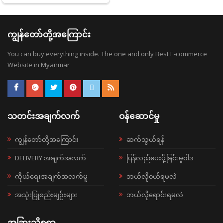
ကျွန်တော်တို့အကြောင်း
You can buy everything inside. The one and only Best E-commerce
Website in Myanmar
သတင်းအချက်လက်
ဝန်ဆောင်မှု
ကျွန်တော်တို့အကြောင်း
ဆက်သွယ်ရန်
DELIVERY အချက်အလက်
ပြန်လည်ပေးပို့ခြင်းမူဝါဒ
ကိုယ်ရေးအချက်အလက်မူ
ဘယ်လို၀ယ်ရမလဲ
အသုံးပြုစည်းမျဉ်းများ
ဘယ်လိုရောင်းရမလဲ
အခြားသိစရာ