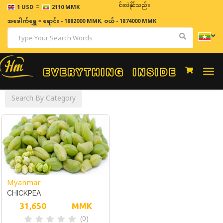
=
ဈေးနှုန်းများသည် အချိန်နှင့် အမျှပြောင်းလဲနိုင်သည်။
1 USD
2110 MMK
အခေါက်ရွှေ
=
ရောင်း - 1882000 MMK
,
ဝယ် - 1874000 MMK
Togg
navi
Search By Category
Myanmar
CHICKPEA
31,650
MMK
(0)