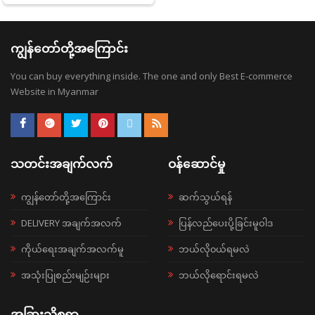
ကျွန်တော်တို့အကြောင်း
You can buy everything inside. The one and only Best E-commerce
Website in Myanmar
သတင်းအချက်လက်
ဝန်ဆောင်မှု
ကျွန်တော်တို့အကြောင်း
ဆက်သွယ်ရန်
DELIVERY အချက်အလက်
ပြန်လည်ပေးပို့ခြင်းမူဝါဒ
ကိုယ်ရေးအချက်အလက်မူ
ဘယ်လို၀ယ်ရမလဲ
အသုံးပြုစည်းမျဉ်းများ
ဘယ်လိုရောင်းရမလဲ
အခြားသိစရာ