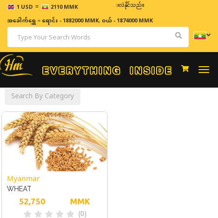
=
ဈေးနှုန်းများသည် အချိန်နှင့် အမျှပြောင်းလဲနိုင်သည်။
1 USD
2110 MMK
အခေါက်ရွှေ
=
ရောင်း - 1882000 MMK
,
ဝယ် - 1874000 MMK
Togg
navi
Search By Category
Myanmar
WHEAT
52,750
MMK
(0)