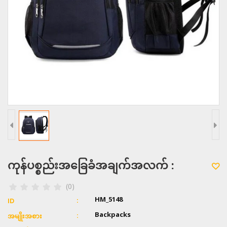
ကုန်ပစ္စည်းအခြေခံအချက်အလက် :
(0)
HM_5148
ID
Backpacks
အမျိုးအစား