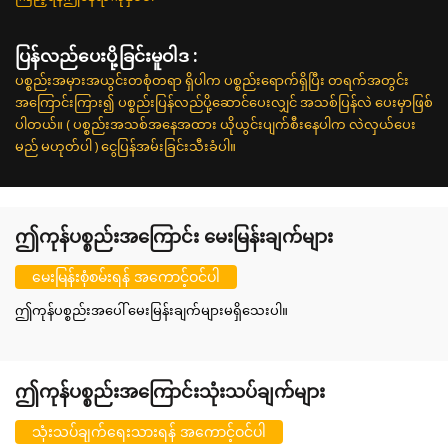
ပြန်လည်ပေးပို့ခြင်းမူဝါဒ :
ပစ္စည်းအမှားအယွင်းတစုံတရာ ရှိပါက ပစ္စည်းရောက်ရှိပြီး တရက်အတွင်း
အကြောင်းကြား၍ ပစ္စည်းပြန်လည်ပို့ဆောင်ပေးလျှင် အသစ်ပြန်လဲ ပေးမှာဖြစ်
ပါတယ်။ ( ပစ္စည်းအသစ်အနေအထား ယိုယွင်းပျက်စီးနေပါက လဲလှယ်ပေး
မည် မဟုတ်ပါ ) ငွေပြန်အမ်းခြင်းသီးခံပါ။
ဤကုန်ပစ္စည်းအကြောင်း မေးမြန်းချက်များ
မေးမြန်းစုံစမ်းရန် အကောင့်ဝင်ပါ
ဤကုန်ပစ္စည်းအပေါ် မေးမြန်းချက်များမရှိသေးပါ။
ဤကုန်ပစ္စည်းအကြောင်းသုံးသပ်ချက်များ
သုံးသပ်ချက်ရေးသားရန် အကောင့်ဝင်ပါ