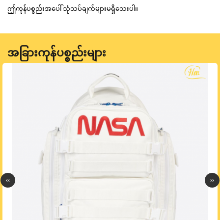
ဤကုန်ပစ္စည်းအပေါ် သုံသပ်ချက်များမရှိသေးပါ။
အခြားကုန်ပစ္စည်းများ