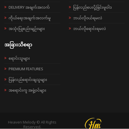
DELIVERY အချက်အလက်
ပြန်လည်ပေးပို့ခြင်းမူဝါဒ
ကိုယ်ရေးအချက်အလက်မူ
ဘယ်လို၀ယ်ရမလဲ
အသုံးပြုစည်းမျဉ်းများ
ဘယ်လိုရောင်းရမလဲ
အခြားသိစရာ
ရောင်းသူများ
PREMIUM FEATURES
ပြန်လည်ရောင်းချသူများ
အရောင်းကူ အဖွဲ့ဝင်များ
Heaven Melody © All Rights
Reserved.