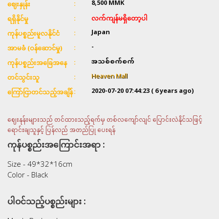
8,500
MMK
ဈေးနှုန်း
လက်ကျန်မရှိတော့ပါ
ရရှိနိုင်မှု
Japan
ကုန်ပစ္စည်းမူလနိုင်ငံ
-
အာမခံ (ဝန်ဆောင်မှု)
အသစ်စက်စက်
ကုန်ပစ္စည်းအခြေအနေ
Heaven Mall
တင်သွင်းသူ
2020-07-20 07:44:23
( 6 years ago)
ကြော်ငြာတင်သည့်အချိန်
ဈေးနုန်းများသည် တင်ထားသည့်ရက်မှ တစ်လကျော်လျင် ပြောင်းလဲနိုင်သဖြင့်
ရောင်းချသူနှင့် ပြန်လည် အတည်ပြု ပေးရန်
ကုန်ပစ္စည်းအကြောင်းအရာ :
Size - 49*32*16cm
Color - Black
ပါဝင်သည့်ပစ္စည်းများ :