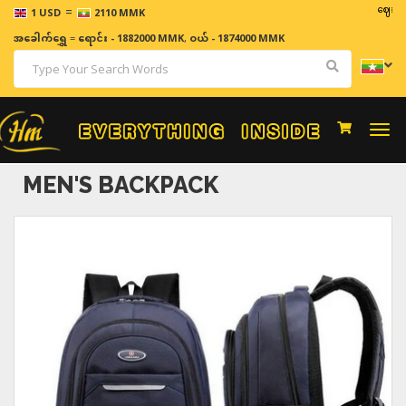
=
ဈေးနှုန်းမျာ
1 USD
2110 MMK
အခေါက်ရွှေ
=
ရောင်း - 1882000 MMK
,
ဝယ် - 1874000 MMK
Togg
navi
MEN'S BACKPACK