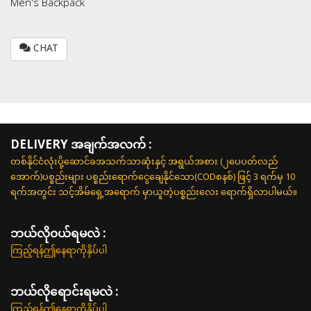
Men's Backpack
CHAT
DELIVERY အချက်အလက် :
တစ်နိုင်ငံလုံးပို့ဆောင်ခအသက်သာဆုံးနှင့် အရွယ်အစား (၂ပေပတ်လည်
အောက်)ပစ္စည်းများ ပစ္စည်းရောက်ငွေချေနိုင်သော(CODစနစ်) ဖြင့် 3 ရက်မှ 10
ရက်အတွင်း သင့်အိမ်ရှေ့အရောက် မှာယူတဲ့ပစ္စည်းလေး ရောက်ရှိလာပါမယ်။
ဘယ်လို၀ယ်ရမလဲ :
ကြည့်ရန်ဤနေရာကိုနှိပ်ပါ
ဘယ်လိုရောင်းရမလဲ :
ကြည့်ရန်ဤနေရာကိုနှိပ်ပါ