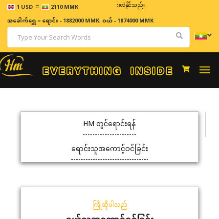
=
ဈေးနှုန်းများသည် အချိန်နှင့် အမျှပြောင်းလဲနိုင်သည်။
1 USD
2110 MMK
အခေါက်ရွှေ
=
ရောင်း - 1882000 MMK
,
ဝယ် - 1874000 MMK
Togg
navi
HM တွင်ရောင်းရန်
ရောင်းသူအကောင့်ဝင်ခြင်း
ကြိုဆိုပါသည်