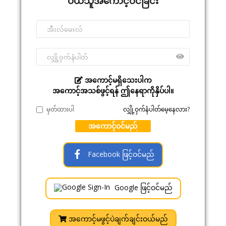
ဝယ်သူအကောင့်ဝင်ခြင်း
အကောင့်မရှိသေးပါက
အကောင့်အသစ်ဖွင့်ရန် ဤနေရာကိုနှိပ်ပါ။
မှတ်ထားပါ
လျှို့ဝှက်နံပါတ်မေ့နေလား?
အကောင့်ဝင်မည်
Facebook ဖြင့်ဝင်မည်
Google ဖြင့်ဝင်မည်
အကောင့်မဖွင့်ပဲချက်ချင်းဝယ်မည်