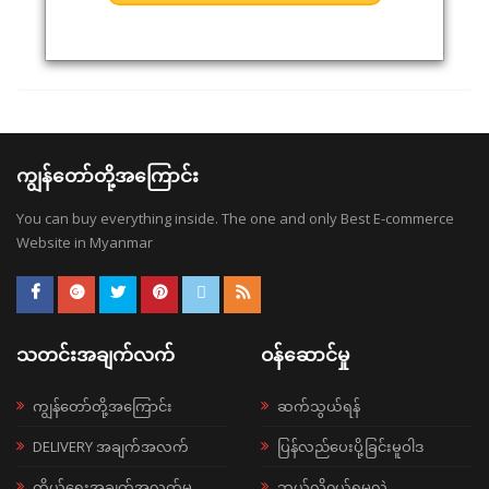
ကျွန်တော်တို့အကြောင်း
You can buy everything inside. The one and only Best E-commerce
Website in Myanmar
သတင်းအချက်လက်
ဝန်ဆောင်မှု
ကျွန်တော်တို့အကြောင်း
ဆက်သွယ်ရန်
DELIVERY အချက်အလက်
ပြန်လည်ပေးပို့ခြင်းမူဝါဒ
ကိုယ်ရေးအချက်အလက်မူ
ဘယ်လို၀ယ်ရမလဲ