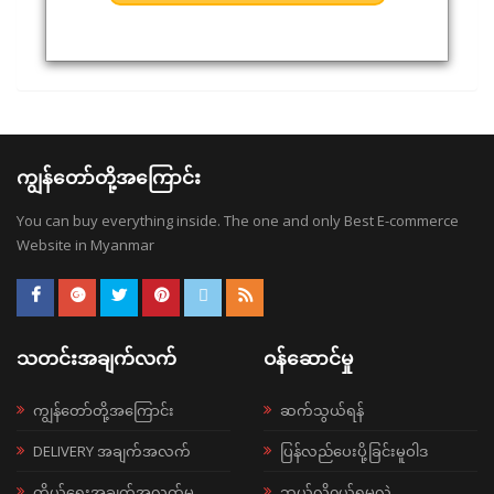
ကျွန်တော်တို့အကြောင်း
You can buy everything inside. The one and only Best E-commerce
Website in Myanmar
သတင်းအချက်လက်
ဝန်ဆောင်မှု
ကျွန်တော်တို့အကြောင်း
ဆက်သွယ်ရန်
DELIVERY အချက်အလက်
ပြန်လည်ပေးပို့ခြင်းမူဝါဒ
ကိုယ်ရေးအချက်အလက်မူ
ဘယ်လို၀ယ်ရမလဲ