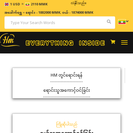
=
ဈေးနှုန်းများသည် အချိန်နှင့် အမျှပြောင်းလဲနိုင်သည်။
1 USD
2110 MMK
အခေါက်ရွှေ
=
ရောင်း - 1882000 MMK
,
ဝယ် - 1874000 MMK
Togg
navi
HM တွင်ရောင်းရန်
ရောင်းသူအကောင့်ဝင်ခြင်း
ကြိုဆိုပါသည်