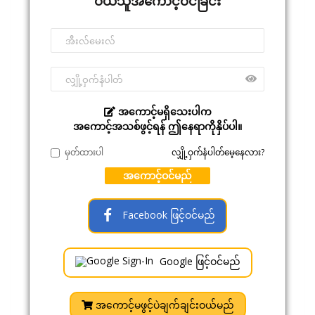
ဝယ်သူအကောင့်ဝင်ခြင်း
အကောင့်မရှိသေးပါက
အကောင့်အသစ်ဖွင့်ရန် ဤနေရာကိုနှိပ်ပါ။
မှတ်ထားပါ
လျှို့ဝှက်နံပါတ်မေ့နေလား?
အကောင့်ဝင်မည်
Facebook ဖြင့်ဝင်မည်
Google ဖြင့်ဝင်မည်
အကောင့်မဖွင့်ပဲချက်ချင်းဝယ်မည်