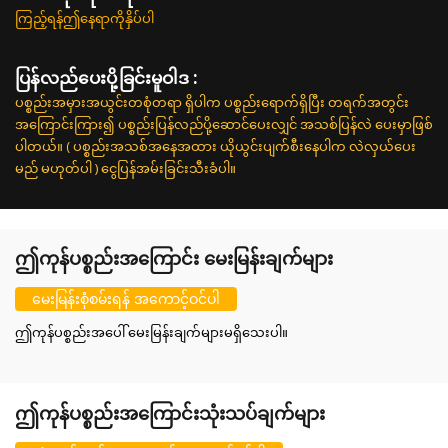
ကြည့်ရန်ဤနေရာကိုနှိပ်ပါ
ပြန်လည်ပေးပို့ခြင်းမူဝါဒ :
ပစ္စည်းအမှားအယွင်းတစုံတရာ ရှိပါက ပစ္စည်းရောက်ရှိပြီး တရက်အတွင်း
အကြောင်းကြား၍ ပစ္စည်းပြန်လည်ပို့ဆောင်ပေးလျှင် အသစ်ပြန်လဲ ပေးမှာဖြစ်
ပါတယ်။ ( ပစ္စည်းအသစ်အနေအထား ယိုယွင်းပျက်စီးနေပါက လဲလှယ်ပေး
မည် မဟုတ်ပါ ) ငွေပြန်အမ်းခြင်းသီးခံပါ။
ဤကုန်ပစ္စည်းအကြောင်း မေးမြန်းချက်များ
မေးမြန်းစုံစမ်းရန် အကောင့်ဝင်ပါ
ဤကုန်ပစ္စည်းအပေါ် မေးမြန်းချက်များမရှိသေးပါ။
ဤကုန်ပစ္စည်းအကြောင်းသုံးသပ်ချက်များ