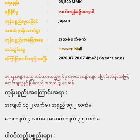
23,500
MMK
ဈေးနှုန်း
လက်ကျန်မရှိတော့ပါ
ရရှိနိုင်မှု
Japan
ကုန်ပစ္စည်းမူလနိုင်ငံ
-
အာမခံ (ဝန်ဆောင်မှု)
အသစ်စက်စက်
ကုန်ပစ္စည်းအခြေအနေ
Heaven Mall
တင်သွင်းသူ
2020-07-20 07:48:47
( 6 years ago)
ကြော်ငြာတင်သည့်အချိန်
ဈေးနုန်းများသည် တင်ထားသည့်ရက်မှ တစ်လကျော်လျင် ပြောင်းလဲနိုင်သဖြင့်
ရောင်းချသူနှင့် ပြန်လည် အတည်ပြု ပေးရန်
ကုန်ပစ္စည်းအကြောင်းအရာ :
အကျယ် ၁၃.၂ လက်မ ၊ အရှည် ၁၇.၂ လက်မ
ဘေးကျယ် ၄ လက်မ ၊ အောက်ကျယ် ၃.၅ လက်မ
ပါဝင်သည့်ပစ္စည်းများ :