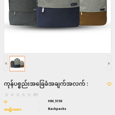
ကုန်ပစ္စည်းအခြေခံအချက်အလက် :
(0)
HM_5150
ID
Backpacks
အမျိုးအစား