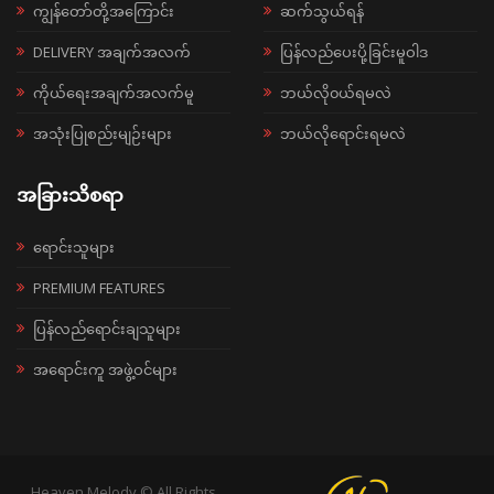
ကျွန်တော်တို့အကြောင်း
ဆက်သွယ်ရန်
DELIVERY အချက်အလက်
ပြန်လည်ပေးပို့ခြင်းမူဝါဒ
ကိုယ်ရေးအချက်အလက်မူ
ဘယ်လို၀ယ်ရမလဲ
အသုံးပြုစည်းမျဉ်းများ
ဘယ်လိုရောင်းရမလဲ
အခြားသိစရာ
ရောင်းသူများ
PREMIUM FEATURES
ပြန်လည်ရောင်းချသူများ
အရောင်းကူ အဖွဲ့ဝင်များ
Heaven Melody © All Rights