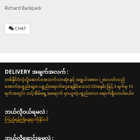
Richard Backpack
CHAT
DELIVERY အချက်အလက် :
တစ်နိုင်ငံလုံးပို့ဆောင်ခအသက်သာဆုံးနှင့် အရွယ်အစား (၂ပေပတ်လည်
အောက်)ပစ္စည်းများ ပစ္စည်းရောက်ငွေချေနိုင်သော(CODစနစ်) ဖြင့် 3 ရက်မှ 10
ရက်အတွင်း သင့်အိမ်ရှေ့အရောက် မှာယူတဲ့ပစ္စည်းလေး ရောက်ရှိလာပါမယ်။
ဘယ်လို၀ယ်ရမလဲ :
ကြည့်ရန်ဤနေရာကိုနှိပ်ပါ
ဘယ်လိုရောင်းရမလဲ :