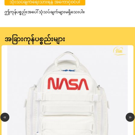
သုံးသပ်ချက်ရေးသားရန် အကောင့်ဝင်ပါ
ဤကုန်ပစ္စည်းအပေါ် သုံသပ်ချက်များမရှိသေးပါ။
အခြားကုန်ပစ္စည်းများ