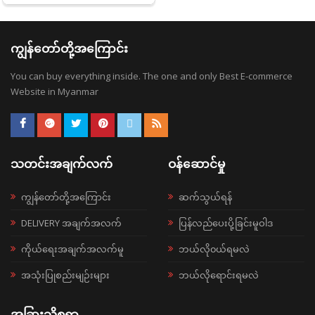
ကျွန်တော်တို့အကြောင်း
You can buy everything inside. The one and only Best E-commerce
Website in Myanmar
သတင်းအချက်လက်
ဝန်ဆောင်မှု
ကျွန်တော်တို့အကြောင်း
ဆက်သွယ်ရန်
DELIVERY အချက်အလက်
ပြန်လည်ပေးပို့ခြင်းမူဝါဒ
ကိုယ်ရေးအချက်အလက်မူ
ဘယ်လို၀ယ်ရမလဲ
အသုံးပြုစည်းမျဉ်းများ
ဘယ်လိုရောင်းရမလဲ
အခြားသိစရာ