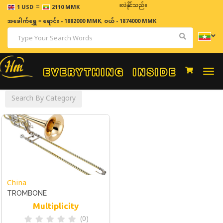
=
ဈေးနှုန်းများသည် အချိန်နှင့် အမျှပြောင်းလဲနိုင်သည်။
1 USD
2110 MMK
အခေါက်ရွှေ
=
ရောင်း - 1882000 MMK
,
ဝယ် - 1874000 MMK
Togg
navi
Search By Category
China
TROMBONE
Multiplicity
(0)