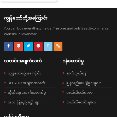
ကျွန်တော်တို့အကြောင်း
You can buy everything inside. The one and only Best E-commerce
Website in Myanmar
သတင်းအချက်လက်
ဝန်ဆောင်မှု
ကျွန်တော်တို့အကြောင်း
ဆက်သွယ်ရန်
DELIVERY အချက်အလက်
ပြန်လည်ပေးပို့ခြင်းမူဝါဒ
ကိုယ်ရေးအချက်အလက်မူ
ဘယ်လို၀ယ်ရမလဲ
အသုံးပြုစည်းမျဉ်းများ
ဘယ်လိုရောင်းရမလဲ
အခြားသိစရာ