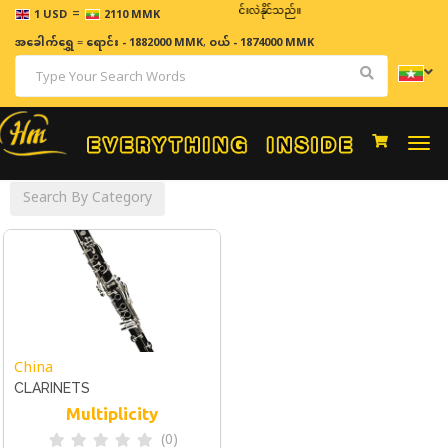
=
ဈေးနှုန်းများသည် အချိန်နှင့် အမျှပြောင်းလဲနိုင်သည်။
1 USD
2110 MMK
အခေါက်ရွှေ
=
ရောင်း - 1882000 MMK
,
ဝယ် - 1874000 MMK
Togg
navi
Search By Category
China
CLARINETS
Multiplicity
(0)