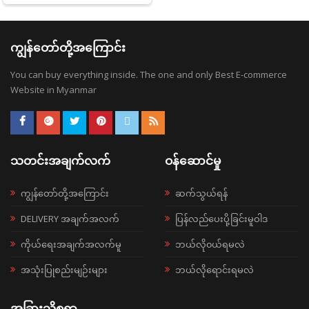
ကျွန်တော်တို့အကြောင်း
You can buy everything inside. The one and only Best E-commerce
Website in Myanmar
သတင်းအချက်လက်
ဝန်ဆောင်မှု
ကျွန်တော်တို့အကြောင်း
ဆက်သွယ်ရန်
DELIVERY အချက်အလက်
ပြန်လည်ပေးပို့ခြင်းမူဝါဒ
ကိုယ်ရေးအချက်အလက်မူ
ဘယ်လို၀ယ်ရမလဲ
အသုံးပြုစည်းမျဉ်းများ
ဘယ်လိုရောင်းရမလဲ
အခြားသိစရာ