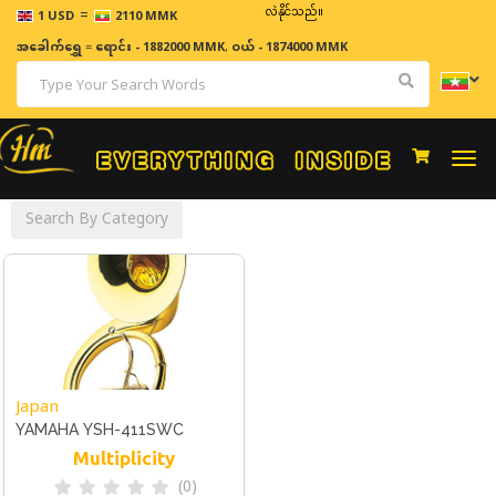
=
ဈေးနှုန်းများသည် အချိန်နှင့် အမျှပြောင်းလဲနိုင်သည်။
1 USD
2110 MMK
အခေါက်ရွှေ
=
ရောင်း - 1882000 MMK
,
ဝယ် - 1874000 MMK
Togg
navi
Search By Category
Japan
YAMAHA YSH-411SWC
Multiplicity
(0)