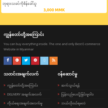
ဘုရားသခင်ကိုစိန်ခေါ်သူ
3,000
MMK
ကျွန်တော်တို့အကြောင်း
You can buy everything inside. The one and only Best E-commerce
Website in Myanmar
သတင်းအချက်လက်
ဝန်ဆောင်မှု
ကျွန်တော်တို့အကြောင်း
ဆက်သွယ်ရန်
DELIVERY အချက်အလက်
ပြန်လည်ပေးပို့ခြင်းမူဝါဒ
ကိုယ်ရေးအချက်အလက်မူ
ဘယ်လို၀ယ်ရမလဲ