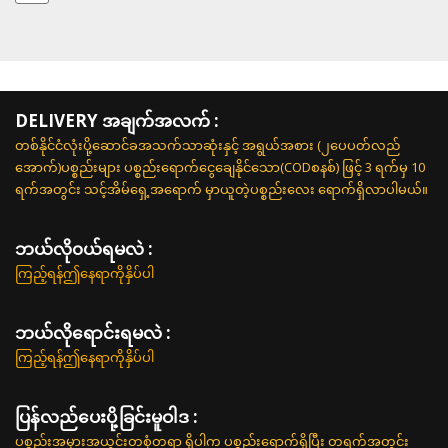
DELIVERY အချက်အလက် :
တစ်နိုင်ငံလုံးပို့ဆောင်ခအသက်သာဆုံးနှင့် အရွယ်အစား (၂ပေပတ်လည်
အောက်)ပစ္စည်းများ ပစ္စည်းရောက်ငွေချေနိုင်သော(CODစနစ်) ဖြင့် 3 ရက်မှ 10
ရက်အတွင်း သင့်အိမ်ရှေ့အရောက် မှာယူတဲ့ပစ္စည်းလေး ရောက်ရှိလာပါမယ်။
ဘယ်လို၀ယ်ရမလဲ :
ကြည့်ရန်ဤနေရာကိုနှိပ်ပါ
ဘယ်လိုရောင်းရမလဲ :
ကြည့်ရန်ဤနေရာကိုနှိပ်ပါ
ပြန်လည်ပေးပို့ခြင်းမူဝါဒ :
ပစ္စည်းအမှားအယွင်းတစုံတရာ ရှိပါက ပစ္စည်းရောက်ရှိပြီး တရက်အတွင်း