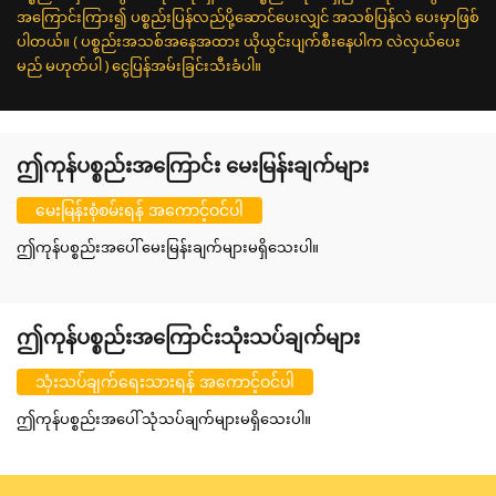
အကြောင်းကြား၍ ပစ္စည်းပြန်လည်ပို့ဆောင်ပေးလျှင် အသစ်ပြန်လဲ ပေးမှာဖြစ်
ပါတယ်။ ( ပစ္စည်းအသစ်အနေအထား ယိုယွင်းပျက်စီးနေပါက လဲလှယ်ပေး
မည် မဟုတ်ပါ ) ငွေပြန်အမ်းခြင်းသီးခံပါ။
ဤကုန်ပစ္စည်းအကြောင်း မေးမြန်းချက်များ
မေးမြန်းစုံစမ်းရန် အကောင့်ဝင်ပါ
ဤကုန်ပစ္စည်းအပေါ် မေးမြန်းချက်များမရှိသေးပါ။
ဤကုန်ပစ္စည်းအကြောင်းသုံးသပ်ချက်များ
သုံးသပ်ချက်ရေးသားရန် အကောင့်ဝင်ပါ
ဤကုန်ပစ္စည်းအပေါ် သုံသပ်ချက်များမရှိသေးပါ။