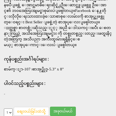
နၿပီျဖစ္တဲ့ ေအာင္သမာဓိေရႊဆိုင္ရဲ႕ဦးေဆာင္သူျဖစ္သူ ဦးေအာ
င္၏ ဘ၀အေတြးအျမင္စာစုမ်ားပဲျဖစ္ပါတယ္။Facebook ေန႔တို
င္းလိုလိုေရးသားထားခဲ့ေသာစာစုေလးမ်ားကို စာအုပ္အျဖစ္ထု
တ္ေ၀ရင္း Best Seller ျဖစ္ခဲ့တဲ့ စာအုပ္ေလးျဖစ္ပါတယ္။
ႏႈတ္တစ္ရာ စာတစ္လံုးဆိုသည္ႏွင့္ အညီ ေဒါသကင္းၿပီး ေစတ
နာႂကြယ္တဲ့ အသိအေတြးအျမင္မ်ား ကို တစ္စုတစ္စည္းတည္းဖတ္ရႈနိင္
တဲ့အတြက္ အသိပညာ အက်ိဳးထူးမ်ားရရွိနိင္ေစ
မယ့္ စာအုပ္ေကာင္းေလးပဲ ျဖစ္ပါတယ္။
ကုန်ပစ္စည်းအင်္ဂါရပ်များ :
စာမ်က္ႏွာ-107 ၊စာအုပ္ဆိုဒ္-5.3" x 8"
ပါဝင်သည့်ပစ္စည်းများ :
-
အခုဝယ်မယ်
စျေးဝယ်ခြင်းထဲသို့