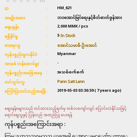
(0)
HM_621
ID
ဘ၀အောင်မြင်ရေးနှင့်စိတ်ဓာတ်ခွန်အား
အမျိုးအစား
2,000
MMK / pcs
ဈေးနှုန်း
5
In Stock
ရရှိနိုင်မှု
အောင်သမာဓိ-ဦးအောင်
စာရေးသူ
Myanmar
ကုန်ပစ္စည်းမူလနိုင်ငံ
-
အာမခံ (ဝန်ဆောင်မှု)
အသစ်စက်စက်
ကုန်ပစ္စည်းအခြေအနေ
Pann Satt Lann
တင်သွင်းသူ
2019-05-03 03:36:59
( 7 years ago)
ကြော်ငြာတင်သည့်အချိန်
ဈေးနုန်းများသည် တင်ထားသည့်ရက်မှ တစ်လကျော်လျင် ပြောင်းလဲနိုင်သဖြင့်
ရောင်းချသူနှင့် ပြန်လည် အတည်ပြု ပေးရန်
ကုန်ပစ္စည်းအကြောင်းအရာ :
ကြမ္းယာသည္ဘ၀မွသည္ ယခုအခါ ေအာင္ျမင္ေက်ာ္ၾကားေ