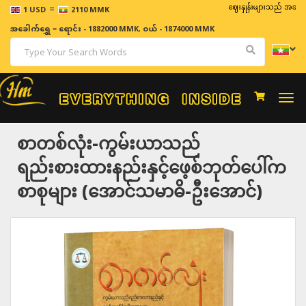
=
ဈေးနှုန်းများသည် အချိန်နှင့် အ
1 USD
2110 MMK
အခေါက်ရွှေ
=
ရောင်း - 1882000 MMK
,
ဝယ် - 1874000 MMK
Togg
navi
စာတစ်လုံး-ကွမ်းယာသည်
ရည်းစားထားနည်းနှင့်ဖေ့စ်ဘုတ်ပေါ်က
စာစုများ (အောင်သမာဓိ-ဦးအောင်)