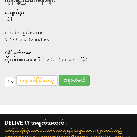
ကုန်ပစ္စည်းအင်္ဂါရပ်များ :
စာမျက်နှာ
121
စာအုပ်အရွယ်အစား
5.2 x 0.2 x 8.2 inches
ပုံနှိပ်မှတ်တမ်း
ကိုလတ်စာပေ၊ ဧပြီလ 2022 (ပထမအကြိမ်)
အခုဝယ်မယ်
စျေးဝယ်ခြင်းထဲသို့
DELIVERY အချက်အလက် :
တစ်နိုင်ငံလုံးပို့ဆောင်ခအသက်သာဆုံးနှင့် အရွယ်အစား (၂ပေပတ်လည်