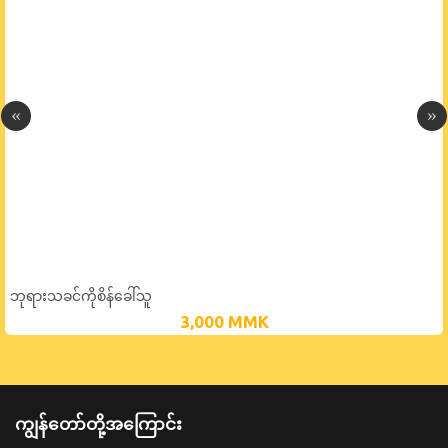
ဘုရားသခင်ကိုစိန်ခေါ်သူ
3,000
MMK
ကျွန်တော်တို့အကြောင်း