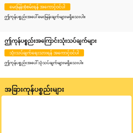
မေးမြန်းစုံစမ်းရန် အကောင့်ဝင်ပါ
ဤကုန်ပစ္စည်းအပေါ် မေးမြန်းချက်များမရှိသေးပါ။
ဤကုန်ပစ္စည်းအကြောင်းသုံးသပ်ချက်များ
သုံးသပ်ချက်ရေးသားရန် အကောင့်ဝင်ပါ
ဤကုန်ပစ္စည်းအပေါ် သုံသပ်ချက်များမရှိသေးပါ။
အခြားကုန်ပစ္စည်းများ