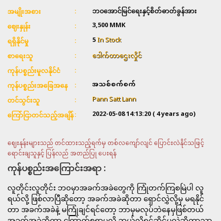
ဘ၀အောင်မြင်ရေးနှင့်စိတ်ဓာတ်ခွန်အား
အမျိုးအစား
3,500
MMK
ဈေးနှုန်း
5
In Stock
ရရှိနိုင်မှု
ဒေါက်တာဌေးလှိုင်
စာရေးသူ
ကုန်ပစ္စည်းမူလနိုင်ငံ
အသစ်စက်စက်
ကုန်ပစ္စည်းအခြေအနေ
Pann Satt Lann
တင်သွင်းသူ
2022-05-08 14:13:20
( 4 years ago)
ကြော်ငြာတင်သည့်အချိန်
ဈေးနုန်းများသည် တင်ထားသည့်ရက်မှ တစ်လကျော်လျင် ပြောင်းလဲနိုင်သဖြင့်
ရောင်းချသူနှင့် ပြန်လည် အတည်ပြု ပေးရန်
ကုန်ပစ္စည်းအကြောင်းအရာ :
လူတိုင်းလူတိုင်း ဘ၀မှာအခက်အခဲတွေကို ကြုံတက်ကြစမြဲပါ လူ
ရယ်လို့ ဖြစ်လာပြီဆိုတော့ အခက်အခဲဆိုတာ ရှောင်လွှဲလို့မှ မရနိုင်
တာ အခက်အခဲနဲ့ မကြုံချင်ရင်တော့ ဘာမှမလုပ်ဘဲနေမှဖြစ်တယ်
အခက်အခဲဆိုတာ ကြောက်စရာမလို ဘယ်လိုရင်ဆိုင်မလဲဆိုတာသာ