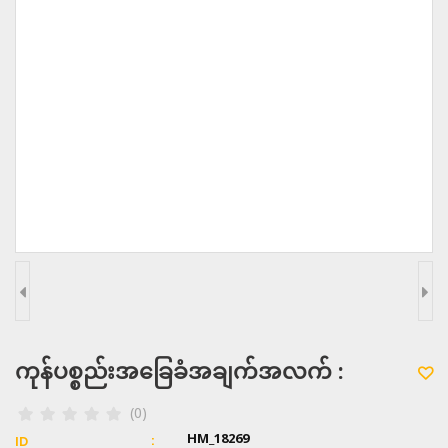
ကုန်ပစ္စည်းအခြေခံအချက်အလက် :
(0)
HM_18269
ID