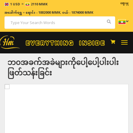
=
ဈေးနှုန်းများသ
1 USD
2110 MMK
အခေါက်ရွှေ
=
ရောင်း - 1882000 MMK
,
ဝယ် - 1874000 MMK
Togg
navi
ဘ၀အခက်အခဲများကိုပေါ့ပေါ့ပါးပါး
ဖြတ်သန်းခြင်း