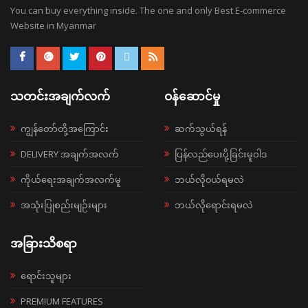
You can buy everything inside. The one and only Best E-commerce
Website in Myanmar
သတင်းအချက်လက်
ဝန်ဆောင်မှု
ကျွန်တော်တို့အကြောင်း
ဆက်သွယ်ရန်
DELIVERY အချက်အလက်
ပြန်လည်ပေးပို့ခြင်းမူဝါဒ
ကိုယ်ရေးအချက်အလက်မူ
ဘယ်လို၀ယ်ရမလဲ
အသုံးပြုစည်းမျဉ်းများ
ဘယ်လိုရောင်းရမလဲ
အခြားသိစရာ
ရောင်းသူများ
PREMIUM FEATURES