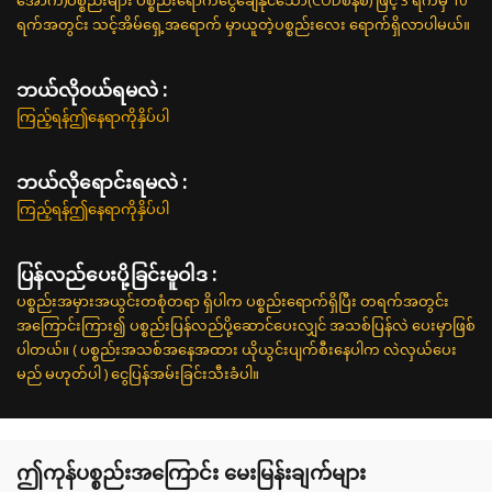
အောက်)ပစ္စည်းများ ပစ္စည်းရောက်ငွေချေနိုင်သော(CODစနစ်) ဖြင့် 3 ရက်မှ 10
ရက်အတွင်း သင့်အိမ်ရှေ့အရောက် မှာယူတဲ့ပစ္စည်းလေး ရောက်ရှိလာပါမယ်။
ဘယ်လို၀ယ်ရမလဲ :
ကြည့်ရန်ဤနေရာကိုနှိပ်ပါ
ဘယ်လိုရောင်းရမလဲ :
ကြည့်ရန်ဤနေရာကိုနှိပ်ပါ
ပြန်လည်ပေးပို့ခြင်းမူဝါဒ :
ပစ္စည်းအမှားအယွင်းတစုံတရာ ရှိပါက ပစ္စည်းရောက်ရှိပြီး တရက်အတွင်း
အကြောင်းကြား၍ ပစ္စည်းပြန်လည်ပို့ဆောင်ပေးလျှင် အသစ်ပြန်လဲ ပေးမှာဖြစ်
ပါတယ်။ ( ပစ္စည်းအသစ်အနေအထား ယိုယွင်းပျက်စီးနေပါက လဲလှယ်ပေး
မည် မဟုတ်ပါ ) ငွေပြန်အမ်းခြင်းသီးခံပါ။
ဤကုန်ပစ္စည်းအကြောင်း မေးမြန်းချက်များ