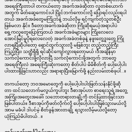
အရေးကြီးတာပါ တကယ်တော့ အခက်အခဲဆိုတာ လူတစ်ယောက်
အတွက် မိတ်ဆွေကောင်းပါ ပြိုင်ဘက်ကောင်းလို့ ပြောရင်လည်းရပါ
တယ် အခက်အခဲတွေမကြုံဘဲနဲ့ ဘယ်လိုမှ ရင့်ကျက်တဲ့သူတစ်ဦး
ဖြစ်မလာ နိုင်။ ဒီတော့အခက်အခဲဆိုတာ ကြိုဆိုရမယ့်အရာပါပဲ
ရှေ့ကလူတွေပြောကြတယ် အခက်အခဲများများ ကြုံလေလေ
အောင်မြင်မှုပိုရလေလေတဲ့ အခက်အခဲတစ်ခုနဲ့ နဖူးတွေ့ဒူးတွေ့ ကြုံ
လာရပြီဆိုပါတော့ ရှောင်ထွက်သွားလို့ မဖြစ်ဘူး တည့်တည့်ကြီး
ကြည့်ပြီး၊ သတ္တိရှိရှိ ရင်ဆိုင်ကျော်လွှားရတော့မယ် ၊ဒီအချိန်မှာ
သက်လုံကောင်းဖို့လိုလာပြီ သက်လုံကောင်းဖို့အတွက် ဘာတွေ
အရေးကြီးလဲ အရေးကြီးဆုံးကတော့ စိတ်ပါပဲ မိမိစိတ်ကို ပေါ့ပေါ့ပါး
ပါးထားရှိခြင်းဟာလည်း အရာရာပြီးမြောက်ဖို့ နည်းလမ်းတစ်ခုပါ…။
တကယ်တော့ ဘ၀အမောတွေကို ပေါ့ပေါ့ပါးပါးဖြတ်သန်းနိုင်ဖို့ဆို
တာ ထင်သလောက်မလွယ်ကူပါဘူး ဒီစာအုပ်ဟာ စာရေးသူရဲ့အတွေ့
အကြုံ၊အတွေးအခေါ်၊ သဘောတရားတချို့ကို တင်ပြထားခြင်းသာ
ဖြစ်ပါတယ်။ ဒီစာအုပ်ကိုဖတ်လိုက်လို့ ပေါ့ပေါ့ပါးပါးဖြစ်သွားမယ်လို့
အာမ မခံပါ ဒါပင်မဲ့ စိတ်ခွန်အားတချို့ ရသွားလိမ့်မယ်လို့တော့
ယုံကြည်မိပါတယ်…။