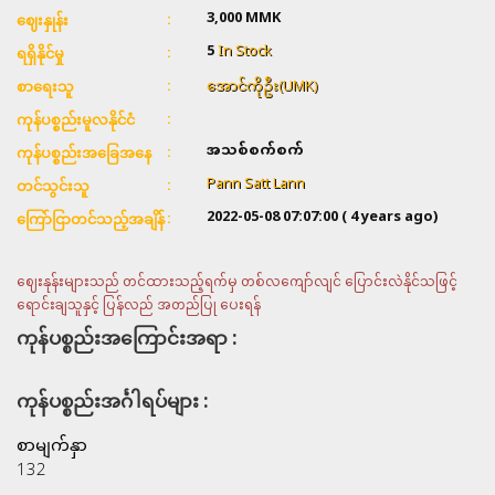
3,000
MMK
ဈေးနှုန်း
5
In Stock
ရရှိနိုင်မှု
အောင်ကိုဦး(UMK)
စာရေးသူ
ကုန်ပစ္စည်းမူလနိုင်ငံ
အသစ်စက်စက်
ကုန်ပစ္စည်းအခြေအနေ
Pann Satt Lann
တင်သွင်းသူ
2022-05-08 07:07:00
( 4 years ago)
ကြော်ငြာတင်သည့်အချိန်
ဈေးနုန်းများသည် တင်ထားသည့်ရက်မှ တစ်လကျော်လျင် ပြောင်းလဲနိုင်သဖြင့်
ရောင်းချသူနှင့် ပြန်လည် အတည်ပြု ပေးရန်
ကုန်ပစ္စည်းအကြောင်းအရာ :
ကုန်ပစ္စည်းအင်္ဂါရပ်များ :
စာမျက်နှာ
132