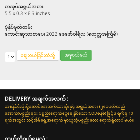
စာအုပ်အရွယ်အစား
5.5 x 0.3 x 8.3 inches
ပုံနှိပ်မှတ်တမ်း
ကောင်းဆုသာစာပေ၊ 2022 ဖေဖော်ဝါရီလ (စတုတ္တအကြိမ်)
အခုဝယ်မယ်
စျေးဝယ်ခြင်းထဲသို့
DELIVERY အချက်အလက် :
တစ်နိုင်ငံလုံးပို့ဆောင်ခအသက်သာဆုံးနှင့် အရွယ်အစား (၂ပေပတ်လည်
အောက်)ပစ္စည်းများ ပစ္စည်းရောက်ငွေချေနိုင်သော(CODစနစ်) ဖြင့် 3 ရက်မှ 10
ရက်အတွင်း သင့်အိမ်ရှေ့အရောက် မှာယူတဲ့ပစ္စည်းလေး ရောက်ရှိလာပါမယ်။
ဘယ်လို၀ယ်ရမလဲ :