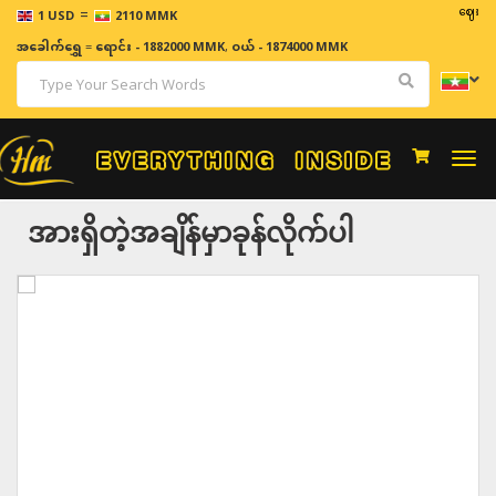
=
ဈေးနှုန်းမျ
1 USD
2110 MMK
အခေါက်ရွှေ
=
ရောင်း - 1882000 MMK
,
ဝယ် - 1874000 MMK
Togg
navi
အားရှိတဲ့အချိန်မှာခုန်လိုက်ပါ