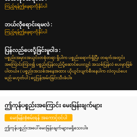
ကြည့်ရန်ဤနေရာကိုနှိပ်ပါ
ဘယ်လိုရောင်းရမလဲ :
ကြည့်ရန်ဤနေရာကိုနှိပ်ပါ
ပြန်လည်ပေးပို့ခြင်းမူဝါဒ :
ပစ္စည်းအမှားအယွင်းတစုံတရာ ရှိပါက ပစ္စည်းရောက်ရှိပြီး တရက်အတွင်း
အကြောင်းကြား၍ ပစ္စည်းပြန်လည်ပို့ဆောင်ပေးလျှင် အသစ်ပြန်လဲ ပေးမှာဖြစ်
ပါတယ်။ ( ပစ္စည်းအသစ်အနေအထား ယိုယွင်းပျက်စီးနေပါက လဲလှယ်ပေး
မည် မဟုတ်ပါ ) ငွေပြန်အမ်းခြင်းသီးခံပါ။
ဤကုန်ပစ္စည်းအကြောင်း မေးမြန်းချက်များ
မေးမြန်းစုံစမ်းရန် အကောင့်ဝင်ပါ
ဤကုန်ပစ္စည်းအပေါ် မေးမြန်းချက်များမရှိသေးပါ။