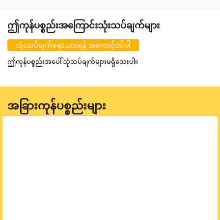
ဤကုန်ပစ္စည်းအကြောင်းသုံးသပ်ချက်များ
သုံးသပ်ချက်ရေးသားရန် အကောင့်ဝင်ပါ
ဤကုန်ပစ္စည်းအပေါ် သုံသပ်ချက်များမရှိသေးပါ။
အခြားကုန်ပစ္စည်းများ