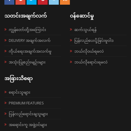
သတင်းအချက်လက်
ဝန်ဆောင်မှု
ကျွန်တော်တို့အကြောင်း
ဆက်သွယ်ရန်
DELIVERY အချက်အလက်
ပြန်လည်ပေးပို့ခြင်းမူဝါဒ
ကိုယ်ရေးအချက်အလက်မူ
ဘယ်လို၀ယ်ရမလဲ
အသုံးပြုစည်းမျဉ်းများ
ဘယ်လိုရောင်းရမလဲ
အခြားသိစရာ
ရောင်းသူများ
PREMIUM FEATURES
ပြန်လည်ရောင်းချသူများ
အရောင်းကူ အဖွဲ့ဝင်များ