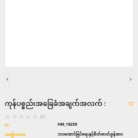
ကုန်ပစ္စည်းအခြေခံအချက်အလက် :
(0)
HM_18239
ID
ဘ၀အောင်မြင်ရေးနှင့်စိတ်ဓာတ်ခွန်အား
အမျိုးအစား