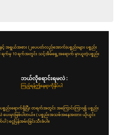
းနှင့် အရွယ်အစား (၂ပေပတ်လည်အောက်)ပစ္စည်းများ ပစ္စည်း
 3 ရက်မှ 10 ရက်အတွင်း သင့်အိမ်ရှေ့အရောက် မှာယူတဲ့ပစ္စည်း
ဘယ်လိုရောင်းရမလဲ :
ကြည့်ရန်ဤနေရာကိုနှိပ်ပါ
ပစ္စည်းရောက်ရှိပြီး တရက်အတွင်း အကြောင်းကြား၍ ပစ္စည်း
်လဲ ပေးမှာဖြစ်ပါတယ်။ ( ပစ္စည်းအသစ်အနေအထား ယိုယွင်း
 ) ငွေပြန်အမ်းခြင်းသီးခံပါ။