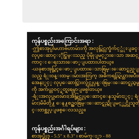
ကုန်ပစ္စည်းအကြောင်းအရာ :
-ဤစာအုပ္ပါမဟာဗ်ဴဟာမ်ားကို အလုပ္တြင္လက္ခံက်င့္သံုး
လုပ္ေဆာင္ႏိုင္စြမ္းသည္ ပိုမိုုျမင့္မားေသာ အဆင့္တ
ကာင္း ေရးသားေဖာ္ျပထားပါတယ္။
-ယခုစာအုပ္တြင္ေဖာ္ျပထားေသာစြမ္းေဆာင္ရည္ျမင
သည္ ရံုး၀န္းထမ္းမ်ားအတြက္ အဓိကရည္ရြယ္ထားၿပီး၊မည
အေနႏွင့္ လုပ္ေဆာင္သြားလွ်င္လုပ္ငန္းစြမ္းေဆာင္ရည္ႁမ
ကို အက်ယ္တ၀င့္ဖတ္ရႈရမွာျဖစ္ပါတယ္။
-ရံုးအလုပ္သမားမ်ား(အိမ္တြင္လုပ္ေဆာင္ေနသူမ်ားႏွင္
မ်ား)မိမိတို႔ ေန႔စဥ္ဘ၀စြမ္းေဆာင္ရည္ကိုျမင့္တင္လိ
င္းတစ္အုပ္ျဖစ္ေလသည္။
ကုန်ပစ္စည်းအင်္ဂါရပ်များ :
စာအုပ္ဆိုဒ္ - 5.5" x 8.3" ၊ စာမ်က္ႏွာ - 88