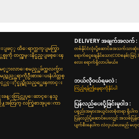
DELIVERY အချက်အလက် :
တစ်နိုင်ငံလုံးပို့ဆောင်ခအသက်သာဆုံ
ျခင္းျဖင့္ ထိေရာက္ထက္ျမက္စြာ
ရောက်ငွေချေနိုင်သော(CODစနစ်) ဖြင့်
စ္ခုကို တက္လွမ္းနိင္မည္ျဖစ္ေၾ
လေး ရောက်ရှိလာပါမယ်။
့္မားလာေစမည့္အခ်က္အလက္မ်ား
္သည့္အရာကိုဦးစားေပးနံပါတ္တစ္
ဘယ်လို၀ယ်ရမလဲ :
ွင့္တင္ႏိုင္မည္ဆိုသည့္အေၾကာင္း
ကြည့်ရန်ဤနေရာကိုနှိပ်ပါ
့ ရံုးခန္းတြင္လုပ္ေဆာင္ေနသူ
ပြန်လည်ပေးပို့ခြင်းမူဝါဒ :
ုသူတို႔အတြက္ လက္စြဲစာအုပ္ေကာ
ပစ္စည်းအမှားအယွင်းတစုံတရာ ရှိပါက 
ပြန်လည်ပို့ဆောင်ပေးလျှင် အသစ်ပြန
ပျက်စီးနေပါက လဲလှယ်ပေးမည် မဟုတ်ပါ