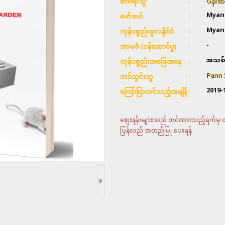
ပန်းဆ
စာရေးသူ
Myan
မော်ဒယ်
Myan
ကုန်ပစ္စည်းမူလနိုင်ငံ
-
အာမခံ (ဝန်ဆောင်မှု)
အသစ်
ကုန်ပစ္စည်းအခြေအနေ
Pann 
တင်သွင်းသူ
2019-
ကြော်ငြာတင်သည့်အချိန်
ဈေးနုန်းများသည် တင်ထားသည့်ရက်မှ တစ်
ပြန်လည် အတည်ပြု ပေးရန်