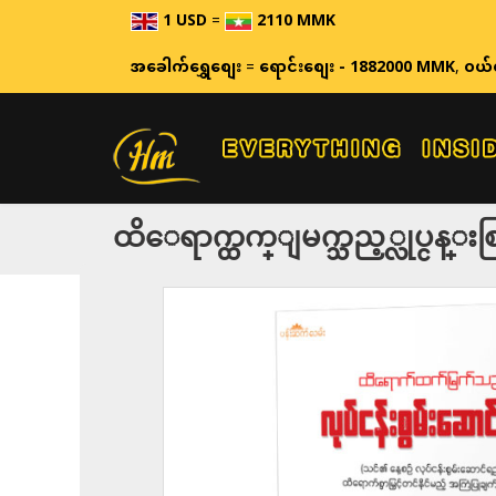
1 USD
=
2110 MMK
ဈေးနှုန်းမျ
အခေါက်ရွှေစျေး
=
ရောင်းစျေး - 1882000 MMK
,
ဝယ်
ထိေရာက္ထက္ျမက္သည့္လုပ္ငန္း