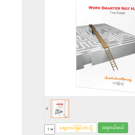
အခုဝယ်မယ်
စျေးဝယ်ခြင်းထဲသို့