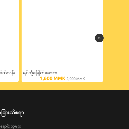
ဖြတ်သန်း
ရင်တို့ဧမြကြစေသား
ဘ၀နှင့်အတွ
1,600
MMK
6
2,000
MMK
ခြားသိစရာ
ရောင်းသူများ