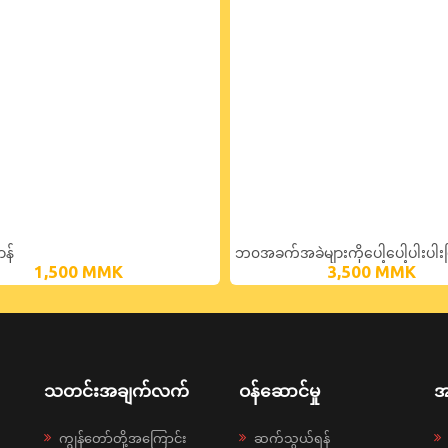
န်
ဘ၀အခက်အခဲများကိုပေါ့ပေါ့ပါးပါး
1,500
MMK
3,500
MMK
ခြင်း
သတင်းအချက်လက်
ဝန်ဆောင်မှု
အ
ကျွန်တော်တို့အကြောင်း
ဆက်သွယ်ရန်