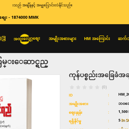
ားသည် အချိန်နှင့် အမျှပြောင်းလဲနိုင်သည်။
စျေး - 1874000 MMK
အထူးလျှော့စျေး
အမျိုးအစားများ
HM အကြောင်း
ဆက်သ
စြမ္းေဆာင္ရည္
ကုန်ပစ္စည်းအခြေခံ
(0)
HM_2
ID
ဘ၀အော
အမျိုးအစား
1,500
ဈေးနှုန်း
5
In S
ရရှိနိုင်မှု