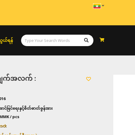
ွယ်ရန်
အချက်အလက် :
016
င်မြင်ရေးနှင့်စိတ်ဓာတ်ခွန်အား
MMK / pcs
tock