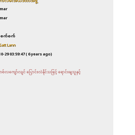
က်လမ်းအယ်ဒီတာအဖွဲ့
mar
mar
စက်စက်
Satt Lann
10-29 03:59:47
( 6 years ago)
လကျော်လျင် ပြောင်းလဲနိုင်သဖြင့် ရောင်းချသူနှင့်