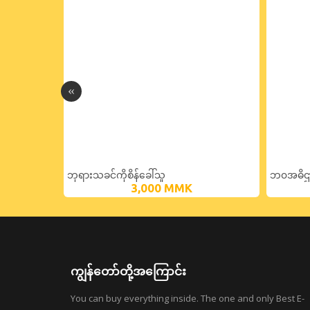
ါက်နေကြတာလဲ
ဘုရားသခင်ကိုစိန်ခေါ်သူ
ဘ၀အဓိဌာ
3,000
MMK
ကျွန်တော်တို့အကြောင်း
You can buy everything inside. The one and only Best E-