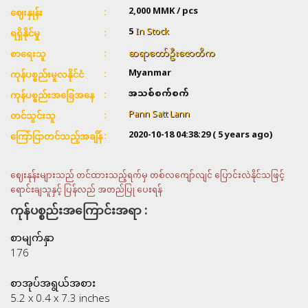
2,000
MMK / pcs
ဈေးနှုန်း
5
In Stock
ရရှိနိုင်မှု
ဆရာတော်ဦးဇောတိက
စာရေးသူ
Myanmar
ကုန်ပစ္စည်းမူလနိုင်ငံ
အသစ်စက်စက်
ကုန်ပစ္စည်းအခြေအနေ
Pann Satt Lann
တင်သွင်းသူ
2020-10-18 04:38:29
( 5 years ago)
ကြော်ငြာတင်သည့်အချိန်
ဈေးနုန်းများသည် တင်ထားသည့်ရက်မှ တစ်လကျော်လျင် ပြောင်းလဲနိုင်သဖြင့်
ရောင်းချသူနှင့် ပြန်လည် အတည်ပြု ပေးရန်
ကုန်ပစ္စည်းအကြောင်းအရာ :
စာမျက်နှာ
176
စာအုပ်အရွယ်အစား
5.2 x 0.4 x 7.3 inches