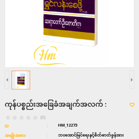
ကုန်ပစ္စည်းအခြေခံအချက်အလက် :
(0)
HM_12273
ID
ဘ၀အောင်မြင်ရေးနှင့်စိတ်ဓာတ်ခွန်အား
အမျိုးအစား