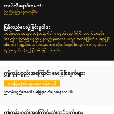
ဘယ်လိုရောင်းရမလဲ :
ကြည့်ရန်ဤနေရာကိုနှိပ်ပါ
ပြန်လည်ပေးပို့ခြင်းမူဝါဒ :
ပစ္စည်းအမှားအယွင်းတစုံတရာ ရှိပါက ပစ္စည်းရောက်ရှိပြီး တရက်အတွင်း
အကြောင်းကြား၍ ပစ္စည်းပြန်လည်ပို့ဆောင်ပေးလျှင် အသစ်ပြန်လဲ ပေးမှာဖြစ်
ပါတယ်။ ( ပစ္စည်းအသစ်အနေအထား ယိုယွင်းပျက်စီးနေပါက လဲလှယ်ပေး
မည် မဟုတ်ပါ ) ငွေပြန်အမ်းခြင်းသီးခံပါ။
ဤကုန်ပစ္စည်းအကြောင်း မေးမြန်းချက်များ
မေးမြန်းစုံစမ်းရန် အကောင့်ဝင်ပါ
ဤကုန်ပစ္စည်းအပေါ် မေးမြန်းချက်များမရှိသေးပါ။
ဤကုန်ပစ္စည်းအကြောင်းသုံးသပ်ချက်များ