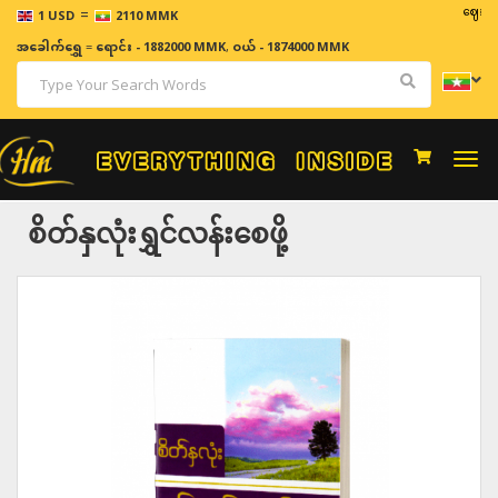
=
ဈေးနှုန်းမျ
1 USD
2110 MMK
အခေါက်ရွှေ
=
ရောင်း - 1882000 MMK
,
ဝယ် - 1874000 MMK
Togg
navi
စိတ်နှလုံးရွှင်လန်းစေဖို့