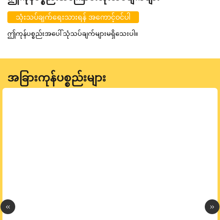
သုံးသပ်ချက်ရေးသားရန် အကောင့်ဝင်ပါ
ဤကုန်ပစ္စည်းအပေါ် သုံသပ်ချက်များမရှိသေးပါ။
အခြားကုန်ပစ္စည်းများ