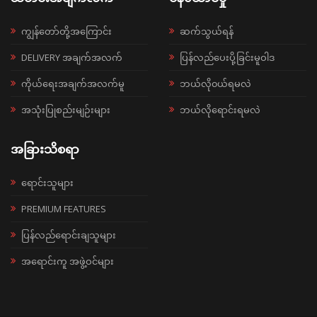
ကျွန်တော်တို့အကြောင်း
ဆက်သွယ်ရန်
DELIVERY အချက်အလက်
ပြန်လည်ပေးပို့ခြင်းမူဝါဒ
ကိုယ်ရေးအချက်အလက်မူ
ဘယ်လို၀ယ်ရမလဲ
အသုံးပြုစည်းမျဉ်းများ
ဘယ်လိုရောင်းရမလဲ
အခြားသိစရာ
ရောင်းသူများ
PREMIUM FEATURES
ပြန်လည်ရောင်းချသူများ
အရောင်းကူ အဖွဲ့ဝင်များ