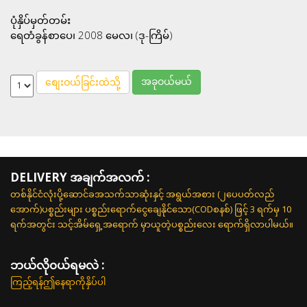
ပုံနှိပ်မှတ်တမ်း
ရေတံခွန်စာပေ၊ 2008 မေလ၊ (ဒု-ကြိမ်)
အခုဝယ်မယ်
စျေးဝယ်ခြင်းထဲသို့
DELIVERY အချက်အလက် :
တစ်နိုင်ငံလုံးပို့ဆောင်ခအသက်သာဆုံးနှင့် အရွယ်အစား (၂ပေပတ်လည်
အောက်)ပစ္စည်းများ ပစ္စည်းရောက်ငွေချေနိုင်သော(CODစနစ်) ဖြင့် 3 ရက်မှ 10
ရက်အတွင်း သင့်အိမ်ရှေ့အရောက် မှာယူတဲ့ပစ္စည်းလေး ရောက်ရှိလာပါမယ်။
ဘယ်လို၀ယ်ရမလဲ :
ကြည့်ရန်ဤနေရာကိုနှိပ်ပါ