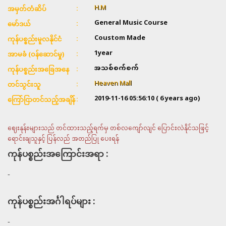
H.M
အမှတ်တံဆိပ်
General Music Course
မော်ဒယ်
Coustom Made
ကုန်ပစ္စည်းမူလနိုင်ငံ
1year
အာမခံ (ဝန်ဆောင်မှု)
အသစ်စက်စက်
ကုန်ပစ္စည်းအခြေအနေ
Heaven Mall
တင်သွင်းသူ
2019-11-16 05:56:10
( 6 years ago)
ကြော်ငြာတင်သည့်အချိန်
ဈေးနုန်းများသည် တင်ထားသည့်ရက်မှ တစ်လကျော်လျင် ပြောင်းလဲနိုင်သဖြင့်
ရောင်းချသူနှင့် ပြန်လည် အတည်ပြု ပေးရန်
ကုန်ပစ္စည်းအကြောင်းအရာ :
-
ကုန်ပစ္စည်းအင်္ဂါရပ်များ :
-