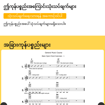
ဤကုန်ပစ္စည်းအကြောင်းသုံးသပ်ချက်များ
သုံးသပ်ချက်ရေးသားရန် အကောင့်ဝင်ပါ
ဤကုန်ပစ္စည်းအပေါ် သုံသပ်ချက်များမရှိသေးပါ။
အခြားကုန်ပစ္စည်းများ