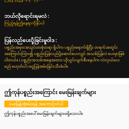
ဘယ်လိုရောင်းရမလဲ :
ကြည့်ရန်ဤနေရာကိုနှိပ်ပါ
ပြန်လည်ပေးပို့ခြင်းမူဝါဒ :
ပစ္စည်းအမှားအယွင်းတစုံတရာ ရှိပါက ပစ္စည်းရောက်ရှိပြီး တရက်အတွင်း
အကြောင်းကြား၍ ပစ္စည်းပြန်လည်ပို့ဆောင်ပေးလျှင် အသစ်ပြန်လဲ ပေးမှာဖြစ်
ပါတယ်။ ( ပစ္စည်းအသစ်အနေအထား ယိုယွင်းပျက်စီးနေပါက လဲလှယ်ပေး
မည် မဟုတ်ပါ ) ငွေပြန်အမ်းခြင်းသီးခံပါ။
ဤကုန်ပစ္စည်းအကြောင်း မေးမြန်းချက်များ
မေးမြန်းစုံစမ်းရန် အကောင့်ဝင်ပါ
ဤကုန်ပစ္စည်းအပေါ် မေးမြန်းချက်များမရှိသေးပါ။