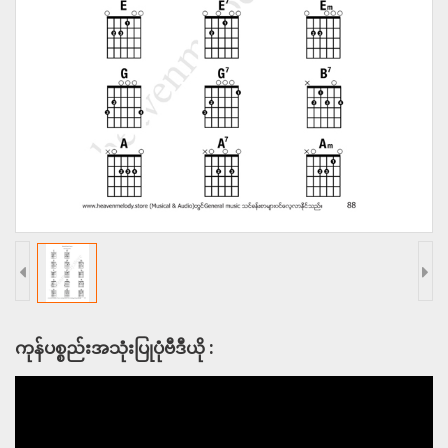
ကုန်ပစ္စည်းအသုံးပြုပုံဗီဒီယို :