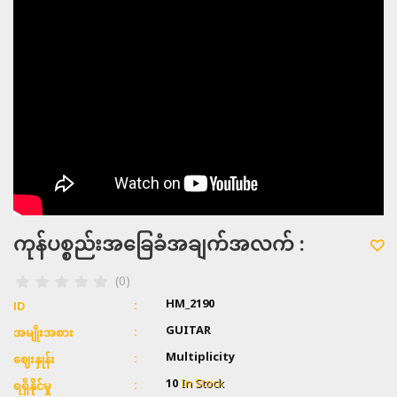
ကုန်ပစ္စည်းအခြေခံအချက်အလက် :
(0)
HM_2190
ID
GUITAR
အမျိုးအစား
Multiplicity
ဈေးနှုန်း
10
In Stock
ရရှိနိုင်မှု