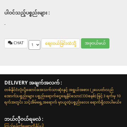
ပါဝင်သည့်ပစ္စည်းများ :
-
CHAT
အခုဝယ်မယ်
စျေးဝယ်ခြင်းထဲသို့
DELIVERY အချက်အလက် :
တစ်နိုင်ငံလုံးပို့ဆောင်ခအသက်သာဆုံးနှင့် အရွယ်အစား (၂ပေပတ်လည်
အောက်)ပစ္စည်းများ ပစ္စည်းရောက်ငွေချေနိုင်သော(CODစနစ်) ဖြင့် 3 ရက်မှ 10
ရက်အတွင်း သင့်အိမ်ရှေ့အရောက် မှာယူတဲ့ပစ္စည်းလေး ရောက်ရှိလာပါမယ်။
ဘယ်လို၀ယ်ရမလဲ :
ကြည့်ရန်ဤနေရာကိုနှိပ်ပါ