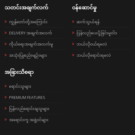
သတင်းအချက်လက်
ဝန်ဆောင်မှု
ကျွန်တော်တို့အကြောင်း
ဆက်သွယ်ရန်
DELIVERY အချက်အလက်
ပြန်လည်ပေးပို့ခြင်းမူဝါဒ
ကိုယ်ရေးအချက်အလက်မူ
ဘယ်လို၀ယ်ရမလဲ
အသုံးပြုစည်းမျဉ်းများ
ဘယ်လိုရောင်းရမလဲ
အခြားသိစရာ
ရောင်းသူများ
PREMIUM FEATURES
ပြန်လည်ရောင်းချသူများ
အရောင်းကူ အဖွဲ့ဝင်များ