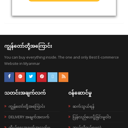
ကျွန်တော်တို့အကြောင်း
You can buy everything inside. The one and only Best E-commerce
Website in Myanmar
သတင်းအချက်လက်
ဝန်ဆောင်မှု
ကျွန်တော်တို့အကြောင်း
ဆက်သွယ်ရန်
DELIVERY အချက်အလက်
ပြန်လည်ပေးပို့ခြင်းမူဝါဒ
ကိုယ်ရေးအချက်အလက်မူ
ဘယ်လို၀ယ်ရမလဲ