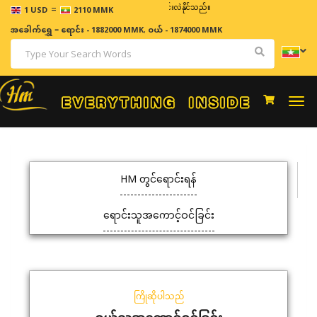
=
ဈေးနှုန်းများသည် အချိန်နှင့် အမျှပြောင်းလဲနိုင်သည်။
1 USD
2110 MMK
အခေါက်ရွှေ
=
ရောင်း - 1882000 MMK
,
ဝယ် - 1874000 MMK
Togg
navi
HM တွင်ရောင်းရန်
ရောင်းသူအကောင့်ဝင်ခြင်း
ကြိုဆိုပါသည်