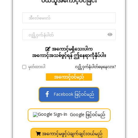
ဝယ်သူအကောင့်ဝင်ခြင်း
အကောင့်မရှိသေးပါက
အကောင့်အသစ်ဖွင့်ရန် ဤနေရာကိုနှိပ်ပါ။
မှတ်ထားပါ
လျှို့ဝှက်နံပါတ်မေ့နေလား?
အကောင့်ဝင်မည်
Facebook ဖြင့်ဝင်မည်
Google ဖြင့်ဝင်မည်
အကောင့်မဖွင့်ပဲချက်ချင်းဝယ်မည်