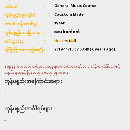
General Music Course
မော်ဒယ်
Coustom Made
ကုန်ပစ္စည်းမူလနိုင်ငံ
1year
အာမခံ (ဝန်ဆောင်မှု)
အသစ်စက်စက်
ကုန်ပစ္စည်းအခြေအနေ
Heaven Mall
တင်သွင်းသူ
2019-11-15 07:53:49
( 6 years ago)
ကြော်ငြာတင်သည့်အချိန်
ဈေးနုန်းများသည် တင်ထားသည့်ရက်မှ တစ်လကျော်လျင် ပြောင်းလဲနိုင်သဖြင့်
ရောင်းချသူနှင့် ပြန်လည် အတည်ပြု ပေးရန်
ကုန်ပစ္စည်းအကြောင်းအရာ :
-
ကုန်ပစ္စည်းအင်္ဂါရပ်များ :
-