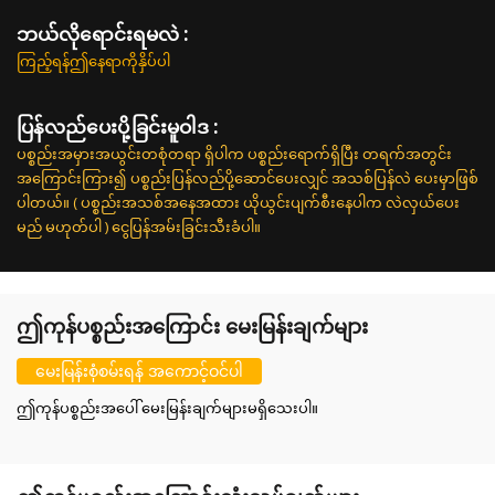
ဘယ်လိုရောင်းရမလဲ :
ကြည့်ရန်ဤနေရာကိုနှိပ်ပါ
ပြန်လည်ပေးပို့ခြင်းမူဝါဒ :
ပစ္စည်းအမှားအယွင်းတစုံတရာ ရှိပါက ပစ္စည်းရောက်ရှိပြီး တရက်အတွင်း
အကြောင်းကြား၍ ပစ္စည်းပြန်လည်ပို့ဆောင်ပေးလျှင် အသစ်ပြန်လဲ ပေးမှာဖြစ်
ပါတယ်။ ( ပစ္စည်းအသစ်အနေအထား ယိုယွင်းပျက်စီးနေပါက လဲလှယ်ပေး
မည် မဟုတ်ပါ ) ငွေပြန်အမ်းခြင်းသီးခံပါ။
ဤကုန်ပစ္စည်းအကြောင်း မေးမြန်းချက်များ
မေးမြန်းစုံစမ်းရန် အကောင့်ဝင်ပါ
ဤကုန်ပစ္စည်းအပေါ် မေးမြန်းချက်များမရှိသေးပါ။