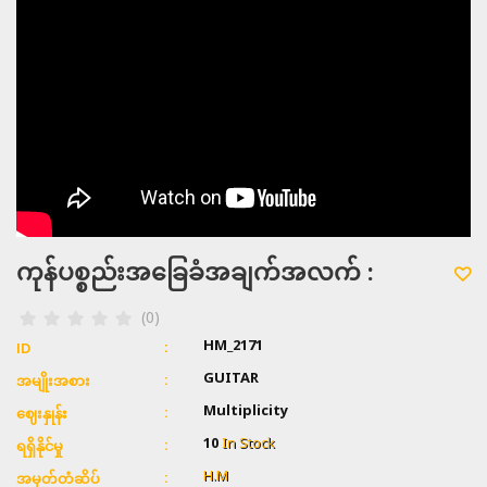
ကုန်ပစ္စည်းအခြေခံအချက်အလက် :
(0)
HM_2171
ID
GUITAR
အမျိုးအစား
Multiplicity
ဈေးနှုန်း
10
In Stock
ရရှိနိုင်မှု
H.M
အမှတ်တံဆိပ်