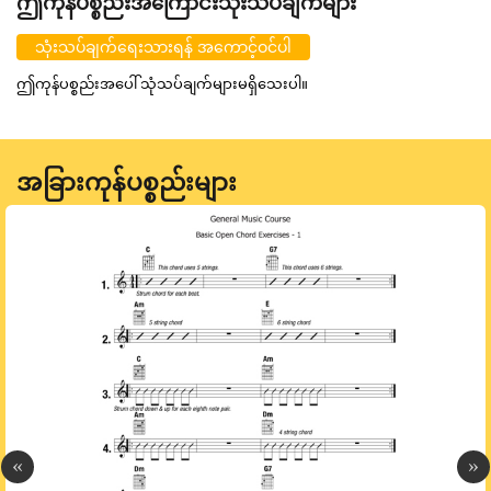
ဤကုန်ပစ္စည်းအကြောင်းသုံးသပ်ချက်များ
သုံးသပ်ချက်ရေးသားရန် အကောင့်ဝင်ပါ
ဤကုန်ပစ္စည်းအပေါ် သုံသပ်ချက်များမရှိသေးပါ။
အခြားကုန်ပစ္စည်းများ