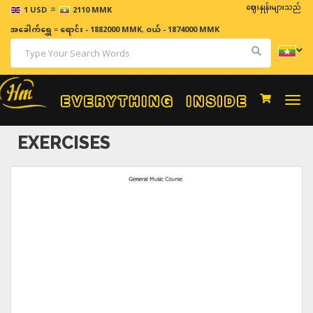
=
ဈေးနှုန်းများသည် အချိန်နှင
1 USD
2110 MMK
အခေါက်ရွှေ
=
ရောင်း - 1882000 MMK
,
ဝယ် - 1874000 MMK
Togg
navi
EXERCISES