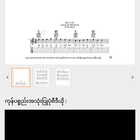
ကုန်ပစ္စည်းအသုံးပြုပုံဗီဒီယို :