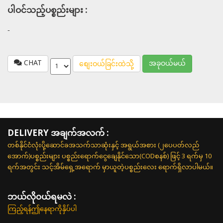
ပါဝင်သည့်ပစ္စည်းများ :
-
CHAT
အခုဝယ်မယ်
စျေးဝယ်ခြင်းထဲသို့
DELIVERY အချက်အလက် :
တစ်နိုင်ငံလုံးပို့ဆောင်ခအသက်သာဆုံးနှင့် အရွယ်အစား (၂ပေပတ်လည်
အောက်)ပစ္စည်းများ ပစ္စည်းရောက်ငွေချေနိုင်သော(CODစနစ်) ဖြင့် 3 ရက်မှ 10
ရက်အတွင်း သင့်အိမ်ရှေ့အရောက် မှာယူတဲ့ပစ္စည်းလေး ရောက်ရှိလာပါမယ်။
ဘယ်လို၀ယ်ရမလဲ :
ကြည့်ရန်ဤနေရာကိုနှိပ်ပါ