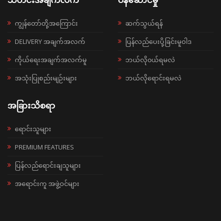
သတင်းအချက်လက်
ဝန်ဆောင်မှု
ကျွန်တော်တို့အကြောင်း
ဆက်သွယ်ရန်
DELIVERY အချက်အလက်
ပြန်လည်ပေးပို့ခြင်းမူဝါဒ
ကိုယ်ရေးအချက်အလက်မူ
ဘယ်လို၀ယ်ရမလဲ
အသုံးပြုစည်းမျဉ်းများ
ဘယ်လိုရောင်းရမလဲ
အခြားသိစရာ
ရောင်းသူများ
PREMIUM FEATURES
ပြန်လည်ရောင်းချသူများ
အရောင်းကူ အဖွဲ့ဝင်များ