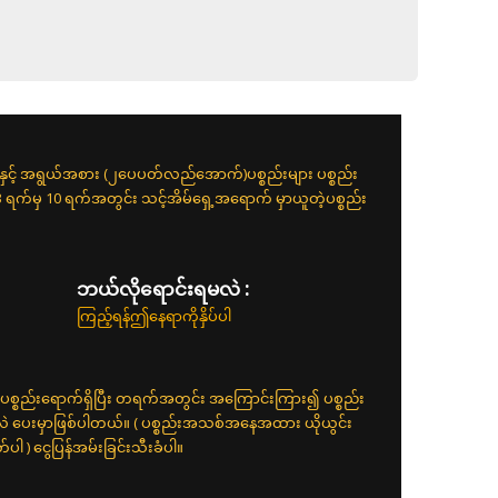
းနှင့် အရွယ်အစား (၂ပေပတ်လည်အောက်)ပစ္စည်းများ ပစ္စည်း
 3 ရက်မှ 10 ရက်အတွင်း သင့်အိမ်ရှေ့အရောက် မှာယူတဲ့ပစ္စည်း
ဘယ်လိုရောင်းရမလဲ :
ကြည့်ရန်ဤနေရာကိုနှိပ်ပါ
ပစ္စည်းရောက်ရှိပြီး တရက်အတွင်း အကြောင်းကြား၍ ပစ္စည်း
်လဲ ပေးမှာဖြစ်ပါတယ်။ ( ပစ္စည်းအသစ်အနေအထား ယိုယွင်း
 ) ငွေပြန်အမ်းခြင်းသီးခံပါ။