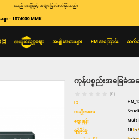
ည် အချိန်နှင့် အမျှပြောင်းလဲနိုင်သည်။
စျေး - 1874000 MMK
အထူးလျှော့စျေး
အမျိုးအစားများ
HM အကြောင်း
ဆက်သ
ကုန်ပစ္စည်းအခြေခံ
(0)
HM_1
ID
Studi
အမျိုးအစား
Multi
ဈေးနှုန်း
10
In 
ရရှိနိုင်မှု