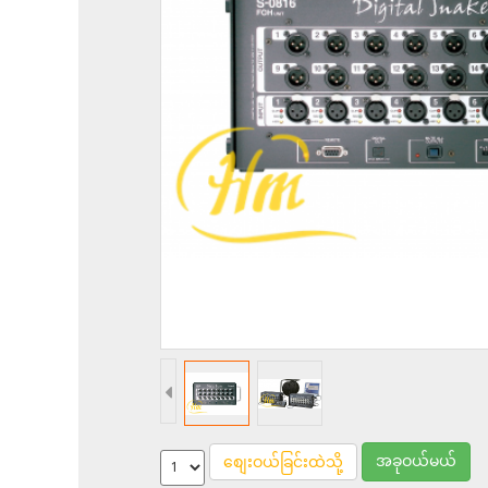
အခုဝယ်မယ်
စျေးဝယ်ခြင်းထဲသို့