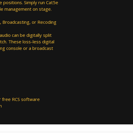
e positions. Simply run Cat5e
able management on stage.
ng, Broadcasting, or Recoding
dio can be digitally split
ch. These loss-less digital
ing console or a broadcast
r free RCS software
m