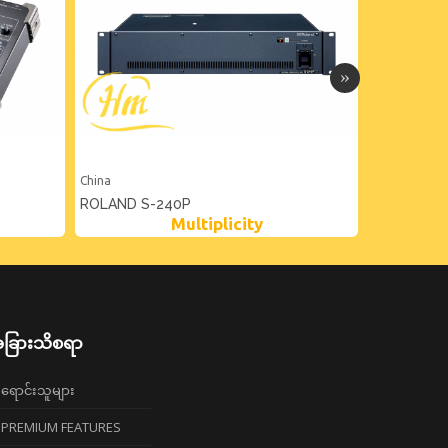
China
China
ROLAND S-240P
ROLAND S
Multiplicity
ခြားသိစရာ
ရောင်းသူများ
PREMIUM FEATURES