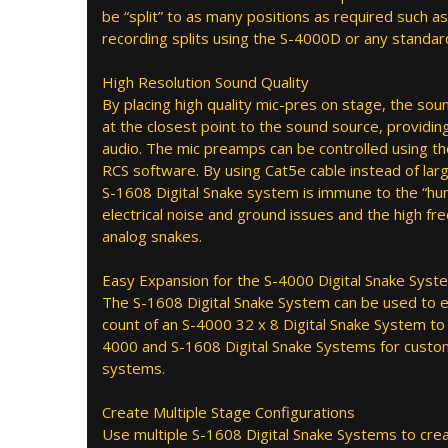
be “split” to as many positions as required such a
recording splits using the S-4000D or any standard
High Resolution Sound Quality
By placing high quality mic-pres on stage, the sou
at the closest point to the sound source, providin
audio. The mic preamps can be controlled using t
RCS software. By using Cat5e cable instead of lar
S-1608 Digital Snake system is immune to the “h
electrical noise and ground issues and the high fr
analog snakes.
Easy Expansion for the S-4000 Digital Snake Syst
The S-1608 Digital Snake System can be used to e
count of an S-4000 32 x 8 Digital Snake System to
4000 and S-1608 Digital Snake Systems for customi
systems.
Create Multiple Stage Configurations
Use multiple S-1608 Digital Snake Systems to crea