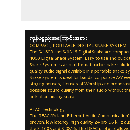
ကုန်ပစ္စည်းအကြောင်းအရာ :
COMPACT, PORTABLE DIGITAL SNAKE SYSTEM
The S-1608 and S-0816 Digital Snake are compact 
4000 Digital Snake System. Easy to use and quick to
Snake System is a small format audio snake solutio
quality audio signal available in a portable snake 
Snake system is ideal for bands, corporate A/V ev
staging houses, Houses of Worship and broadcast
possible sound quality from their audio without t
bulk of an analog snake.
REAC Technology
The REAC (Roland Ethernet Audio Communication) p
proven, low latency, high quality 24 bit/ 96 kHz a
the S-1608 and S-0816. The REAC protocol allows t