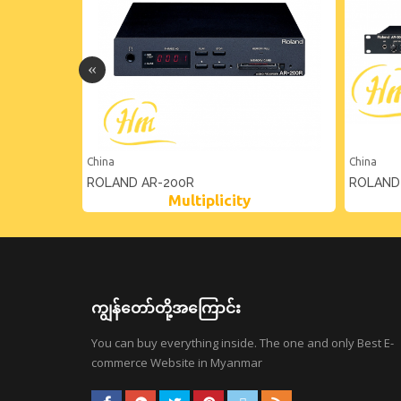
China
China
ROLAND AR-200R
ROLAND
Multiplicity
ကျွန်တော်တို့အကြောင်း
You can buy everything inside. The one and only Best E-
commerce Website in Myanmar