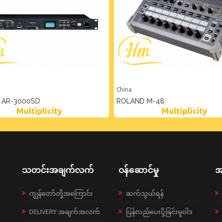
China
 AR-3000SD
ROLAND M-48
Multiplicity
Multiplicity
သတင်းအချက်လက်
ဝန်ဆောင်မှု
အ
ကျွန်တော်တို့အကြောင်း
ဆက်သွယ်ရန်
DELIVERY အချက်အလက်
ပြန်လည်ပေးပို့ခြင်းမူဝါဒ