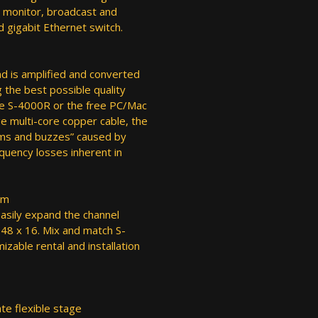
s monitor, broadcast and
 gigabit Ethernet switch.
nd is amplified and converted
g the best possible quality
he S-4000R or the free PC/Mac
ge multi-core copper cable, the
ums and buzzes” caused by
equency losses inherent in
em
asily expand the channel
 48 x 16. Mix and match S-
zable rental and installation
te flexible stage