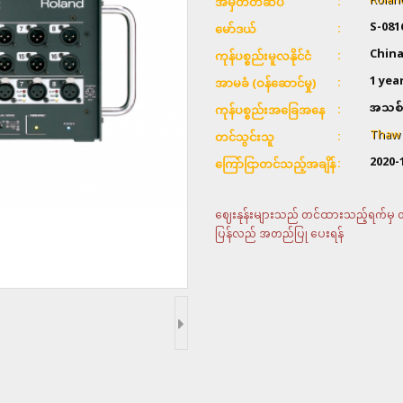
Rolan
အမှတ်တံဆိပ်
S-081
မော်ဒယ်
Chin
ကုန်ပစ္စည်းမူလနိုင်ငံ
1 yea
အာမခံ (ဝန်ဆောင်မှု)
အသစ်
ကုန်ပစ္စည်းအခြေအနေ
Thaw &
တင်သွင်းသူ
2020-
ကြော်ငြာတင်သည့်အချိန်
ဈေးနုန်းများသည် တင်ထားသည့်ရက်မှ တစ်
ပြန်လည် အတည်ပြု ပေးရန်