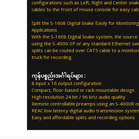
configurations such as Left, Right and Center snak
cables to the Front of House console for easy c
Split the S-1608 Digital Snake Easily for Monitori
Applications
With the S-1608 Digital Snake system, the source au
using the S-4000-SP or any standard Ethernet swit
splits can be routed over CAT5 cable to a monitor
truck for recording.
ကုန်ပစ္စည်းအင်္ဂါရပ်များ :
8 input x 16 output configuration
Compact, floor-based or rack-mountable design
High resolution 24 bit / 96 kHz audio quality
Remote controllable preamps using an S-4000R o
REAC low latency digital audio transmission syste
Easy and affordable splits and recording options