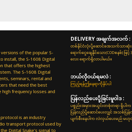
DELIVERY အချက်အလက် :
တစ်နိုင်ငံလုံးပို့ဆောင်ခအသက်သာဆုံ
versions of the popular S-
ရောက်ငွေချေနိုင်သော(CODစနစ်) ဖြင့်
 install, the S-1608 Digital
လေး ရောက်ရှိလာပါမယ်။
n that offers the highest
system. The S-1608 Digital
ဘယ်လို၀ယ်ရမလဲ :
ents, seminars, rental and
ကြည့်ရန်ဤနေရာကိုနှိပ်ပါ
ers that need the best
he high frequency losses and
ပြန်လည်ပေးပို့ခြင်းမူဝါဒ :
ပစ္စည်းအမှားအယွင်းတစုံတရာ ရှိပါက 
ပြန်လည်ပို့ဆောင်ပေးလျှင် အသစ်ပြန
rotocol is an industry
ပျက်စီးနေပါက လဲလှယ်ပေးမည် မဟုတ်ပါ
udio transport protocol used by
he Digital Snake’s signal to