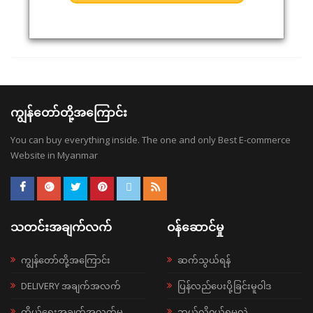
ကျွန်တော်တို့အကြောင်း
You can buy everything inside. The one and only Best E-commerce
Website in Myanmar
သတင်းအချက်လက်
ဝန်ဆောင်မှု
ကျွန်တော်တို့အကြောင်း
ဆက်သွယ်ရန်
DELIVERY အချက်အလက်
ပြန်လည်ပေးပို့ခြင်းမူဝါဒ
ကိုယ်ရေးအချက်အလက်မူ
ဘယ်လို၀ယ်ရမလဲ