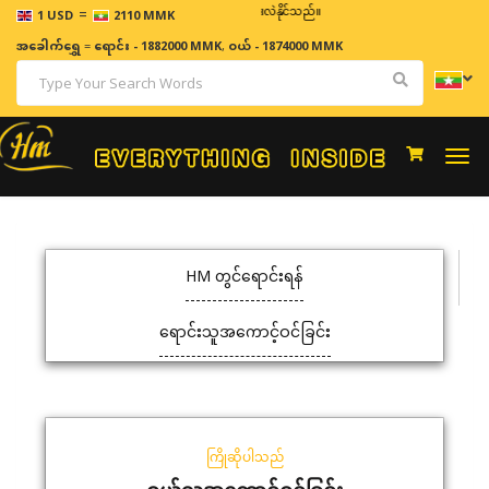
=
ဈေးနှုန်းများသည် အချိန်နှင့် အမျှပြောင်းလဲနိုင်သည်။
1 USD
2110 MMK
အခေါက်ရွှေ
=
ရောင်း - 1882000 MMK
,
ဝယ် - 1874000 MMK
Togg
navi
HM တွင်ရောင်းရန်
ရောင်းသူအကောင့်ဝင်ခြင်း
ကြိုဆိုပါသည်