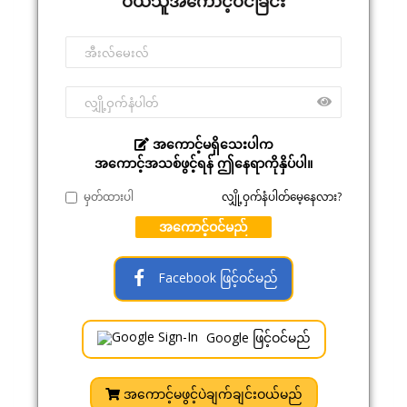
ဝယ်သူအကောင့်ဝင်ခြင်း
အကောင့်မရှိသေးပါက
အကောင့်အသစ်ဖွင့်ရန် ဤနေရာကိုနှိပ်ပါ။
မှတ်ထားပါ
လျှို့ဝှက်နံပါတ်မေ့နေလား?
အကောင့်ဝင်မည်
Facebook ဖြင့်ဝင်မည်
Google ဖြင့်ဝင်မည်
အကောင့်မဖွင့်ပဲချက်ချင်းဝယ်မည်