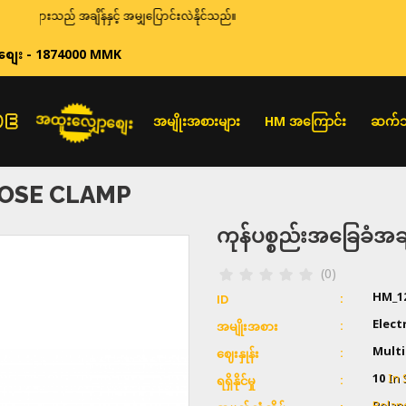
ျားသည် အချိန်နှင့် အမျှပြောင်းလဲနိုင်သည်။
စျေး - 1874000 MMK
အထူးလျှော့စျေး
အမျိုးအစားများ
HM အကြောင်း
ဆက်သ
POSE CLAMP
ကုန်ပစ္စည်းအခြေခံ
(0)
HM_1
ID
Elect
အမျိုးအစား
Multi
ဈေးနှုန်း
10
In 
ရရှိနိုင်မှု