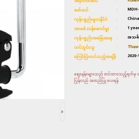
Rolan
အမှတ်တံဆိပ်
MDH-
မော်ဒယ်
Chin
ကုန်ပစ္စည်းမူလနိုင်ငံ
1 yea
အာမခံ (ဝန်ဆောင်မှု)
အသစ်
ကုန်ပစ္စည်းအခြေအနေ
Thaw &
တင်သွင်းသူ
2020-
ကြော်ငြာတင်သည့်အချိန်
ဈေးနုန်းများသည် တင်ထားသည့်ရက်မှ တစ်
ပြန်လည် အတည်ပြု ပေးရန်