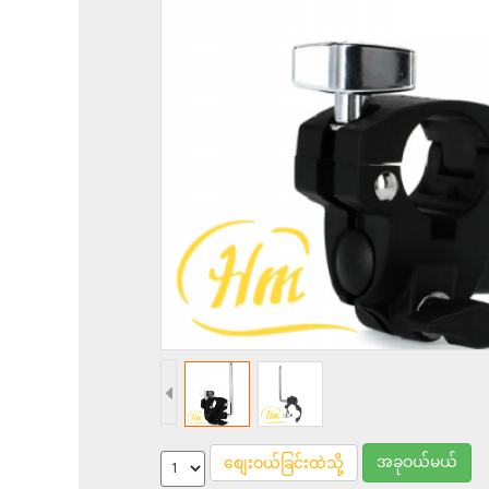
အခုဝယ်မယ်
စျေးဝယ်ခြင်းထဲသို့