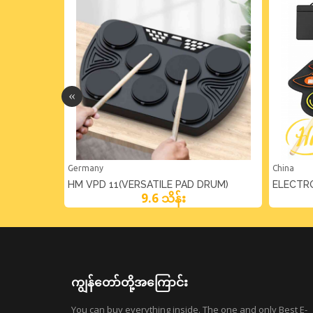
Germany
China
ND
HM VPD 11(VERSATILE PAD DRUM)
ELECTR
9.6 သိန်း
ကျွန်တော်တို့အကြောင်း
You can buy everything inside. The one and only Best E-