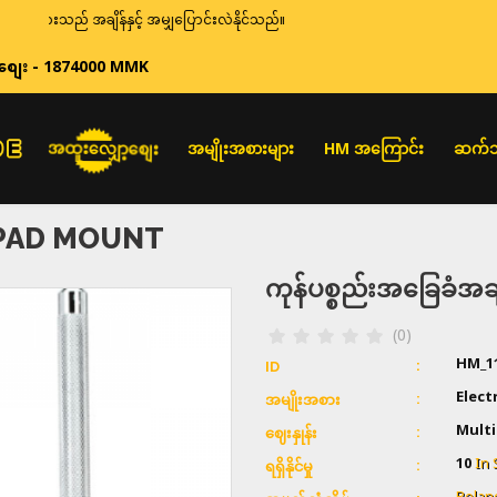
ားသည် အချိန်နှင့် အမျှပြောင်းလဲနိုင်သည်။
စျေး - 1874000 MMK
အထူးလျှော့စျေး
အမျိုးအစားများ
HM အကြောင်း
ဆက်သ
PAD MOUNT
ကုန်ပစ္စည်းအခြေခံ
(0)
HM_1
ID
Elect
အမျိုးအစား
Multi
ဈေးနှုန်း
10
In 
ရရှိနိုင်မှု