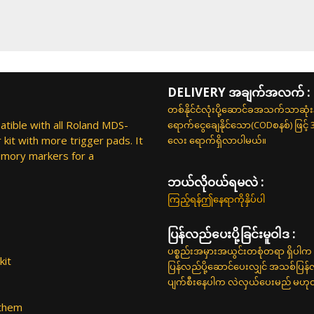
DELIVERY အချက်အလက် :
တစ်နိုင်ငံလုံးပို့ဆောင်ခအသက်သာဆုံ
ible with all Roland MDS-
ရောက်ငွေချေနိုင်သော(CODစနစ်) ဖြင့်
kit with more trigger pads. It
လေး ရောက်ရှိလာပါမယ်။
emory markers for a
ဘယ်လို၀ယ်ရမလဲ :
ကြည့်ရန်ဤနေရာကိုနှိပ်ပါ
ပြန်လည်ပေးပို့ခြင်းမူဝါဒ :
ပစ္စည်းအမှားအယွင်းတစုံတရာ ရှိပါက 
kit
ပြန်လည်ပို့ဆောင်ပေးလျှင် အသစ်ပြန
ပျက်စီးနေပါက လဲလှယ်ပေးမည် မဟုတ်ပါ
 them