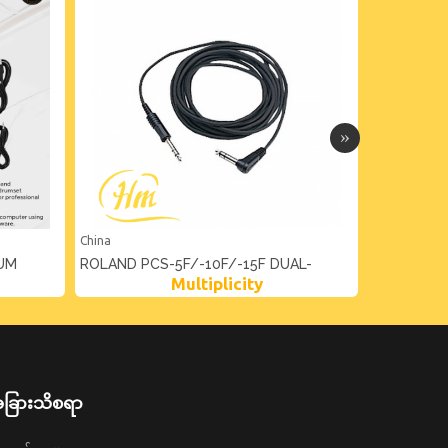
China
China
RUM
ROLAND PCS-5F/-10F/-15F DUAL-
ROLAND A
Multiplicity
TRIGGER CABLES
ခြားသိစရာ