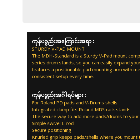
ကုန်ပစ္စည်းအကြောင်းအရာ :
STURDY V-PAD MOUNT
The MDH-Standard is a Sturdy V-Pad mount compat
series drum stands, so you can easily expand your 
features a positionable pad mounting arm with m
consistent setup every time.
ကုန်ပစ္စည်းအင်္ဂါရပ်များ :
For Roland PD pads and V-Drums shells
Integrated clamp fits Roland MDS rack stands
The secure way to add more pads/drums to your 
Simple swivel L-rod
Secure positioning
Knurled grip keeps pads/shells where you mount