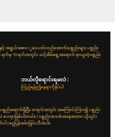
းနှင့် အရွယ်အစား (၂ပေပတ်လည်အောက်)ပစ္စည်းများ ပစ္စည်း
 3 ရက်မှ 10 ရက်အတွင်း သင့်အိမ်ရှေ့အရောက် မှာယူတဲ့ပစ္စည်း
ဘယ်လိုရောင်းရမလဲ :
ကြည့်ရန်ဤနေရာကိုနှိပ်ပါ
ပစ္စည်းရောက်ရှိပြီး တရက်အတွင်း အကြောင်းကြား၍ ပစ္စည်း
်လဲ ပေးမှာဖြစ်ပါတယ်။ ( ပစ္စည်းအသစ်အနေအထား ယိုယွင်း
 ) ငွေပြန်အမ်းခြင်းသီးခံပါ။