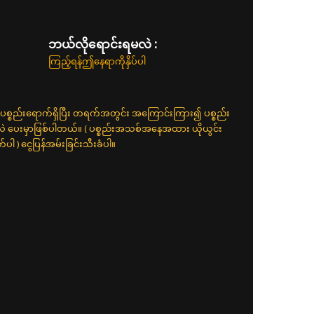
ဘယ်လိုရောင်းရမလဲ :
ကြည့်ရန်ဤနေရာကိုနှိပ်ပါ
ပစ္စည်းရောက်ရှိပြီး တရက်အတွင်း အကြောင်းကြား၍ ပစ္စည်း
်လဲ ပေးမှာဖြစ်ပါတယ်။ ( ပစ္စည်းအသစ်အနေအထား ယိုယွင်း
 ) ငွေပြန်အမ်းခြင်းသီးခံပါ။