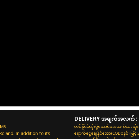
DELIVERY အချက်အလက် :
UMS
တစ်နိုင်ငံလုံးပို့ဆောင်ခအသက်သာဆုံ
land. In addition to its
ရောက်ငွေချေနိုင်သော(CODစနစ်) ဖြင့်