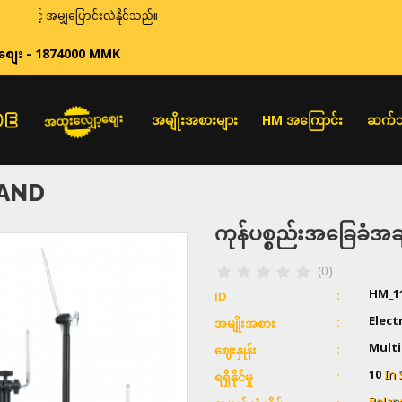
မျှပြောင်းလဲနိုင်သည်။
စျေး - 1874000 MMK
အထူးလျှော့စျေး
အမျိုးအစားများ
HM အကြောင်း
ဆက်သ
TAND
ကုန်ပစ္စည်းအခြေခံ
(0)
HM_1
ID
Elect
အမျိုးအစား
Multi
ဈေးနှုန်း
10
In 
ရရှိနိုင်မှု