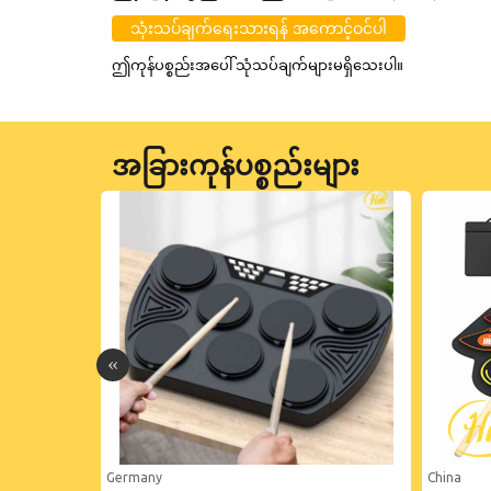
သုံးသပ်ချက်ရေးသားရန် အကောင့်ဝင်ပါ
ဤကုန်ပစ္စည်းအပေါ် သုံသပ်ချက်များမရှိသေးပါ။
အခြားကုန်ပစ္စည်းများ
Germany
China