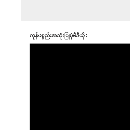
ကုန်ပစ္စည်းအသုံးပြုပုံဗီဒီယို :