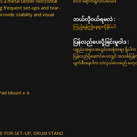
s a metal center-horizontal
လေး ရောက်ရှိလာပါမယ်။
ing frequent set-ups and tear-
ovide stability and visual
ဘယ်လို၀ယ်ရမလဲ :
ကြည့်ရန်ဤနေရာကိုနှိပ်ပါ
ပြန်လည်ပေးပို့ခြင်းမူဝါဒ :
ပစ္စည်းအမှားအယွင်းတစုံတရာ ရှိပါက 
ပြန်လည်ပို့ဆောင်ပေးလျှင် အသစ်ပြန
ပျက်စီးနေပါက လဲလှယ်ပေးမည် မဟုတ်ပါ
Pad Mount x 4
ACE FOR SET-UP, DRUM STAND