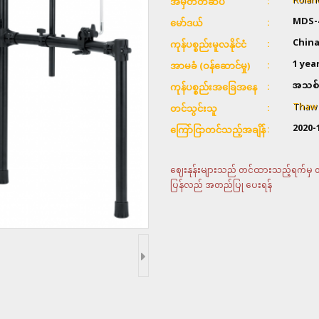
Rolan
အမှတ်တံဆိပ်
MDS-
မော်ဒယ်
Chin
ကုန်ပစ္စည်းမူလနိုင်ငံ
1 yea
အာမခံ (ဝန်ဆောင်မှု)
အသစ်
ကုန်ပစ္စည်းအခြေအနေ
Thaw &
တင်သွင်းသူ
2020-
ကြော်ငြာတင်သည့်အချိန်
ဈေးနုန်းများသည် တင်ထားသည့်ရက်မှ တစ်
ပြန်လည် အတည်ပြု ပေးရန်