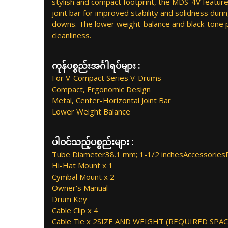
stylish and compact footprint, the MDS-4V feature
joint bar for improved stability and solidness dur
downs. The lower weight-balance and black-tone pr
cleanliness.
ကုန်ပစ္စည်းအင်္ဂါရပ်များ :
For V-Compact Series V-Drums
Compact, Ergonomic Design
Metal, Center-Horizontal Joint Bar
Lower Weight Balance
ပါဝင်သည့်ပစ္စည်းများ :
Tube Diameter38.1 mm; 1-1/2 inchesAccessories
Hi-Hat Mount x 1
Cymbal Mount x 2
Owner's Manual
Drum Key
Cable Clip x 4
Cable Tie x 2SIZE AND WEIGHT (REQUIRED SP