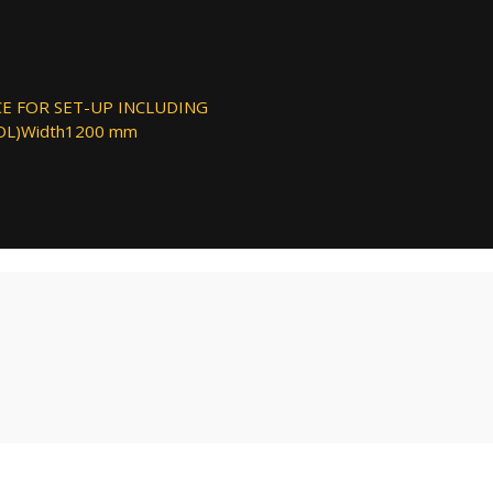
ACE FOR SET-UP INCLUDING
OL)Width1200 mm