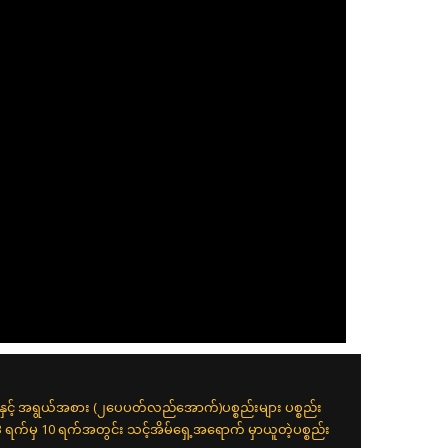
းနှင့် အရွယ်အစား (၂ပေပတ်လည်အောက်)ပစ္စည်းများ ပစ္စည်း
 3 ရက်မှ 10 ရက်အတွင်း သင့်အိမ်ရှေ့အရောက် မှာယူတဲ့ပစ္စည်း