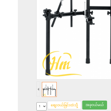
အခုဝယ်မယ်
စျေးဝယ်ခြင်းထဲသို့