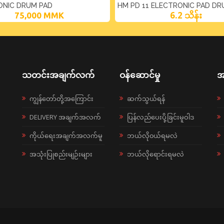
ONIC DRUM PAD
HM PD 11 ELECTRONIC PAD D
6.2 သိန်း
75,000
MMK
သတင်းအချက်လက်
ဝန်ဆောင်မှု
အ
ကျွန်တော်တို့အကြောင်း
ဆက်သွယ်ရန်
DELIVERY အချက်အလက်
ပြန်လည်ပေးပို့ခြင်းမူဝါဒ
ကိုယ်ရေးအချက်အလက်မူ
ဘယ်လို၀ယ်ရမလဲ
အသုံးပြုစည်းမျဉ်းများ
ဘယ်လိုရောင်းရမလဲ