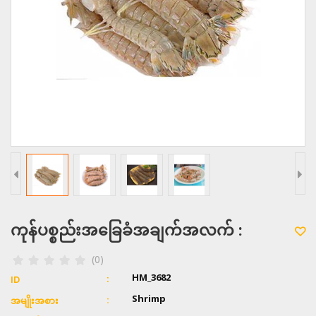
ကုန်ပစ္စည်းအခြေခံအချက်အလက် :
(0)
HM_3682
ID
Shrimp
အမျိုးအစား