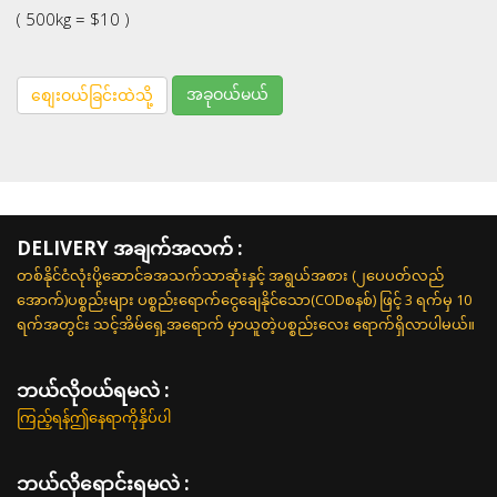
( 500kg = $10 )
အခုဝယ်မယ်
စျေးဝယ်ခြင်းထဲသို့
DELIVERY အချက်အလက် :
တစ်နိုင်ငံလုံးပို့ဆောင်ခအသက်သာဆုံးနှင့် အရွယ်အစား (၂ပေပတ်လည်
အောက်)ပစ္စည်းများ ပစ္စည်းရောက်ငွေချေနိုင်သော(CODစနစ်) ဖြင့် 3 ရက်မှ 10
ရက်အတွင်း သင့်အိမ်ရှေ့အရောက် မှာယူတဲ့ပစ္စည်းလေး ရောက်ရှိလာပါမယ်။
ဘယ်လို၀ယ်ရမလဲ :
ကြည့်ရန်ဤနေရာကိုနှိပ်ပါ
ဘယ်လိုရောင်းရမလဲ :