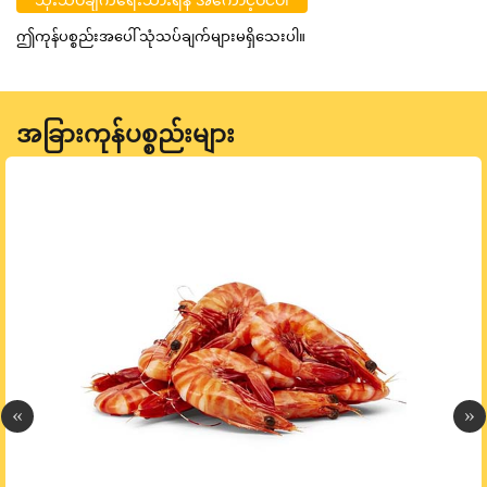
ဤကုန်ပစ္စည်းအပေါ် သုံသပ်ချက်များမရှိသေးပါ။
အခြားကုန်ပစ္စည်းများ