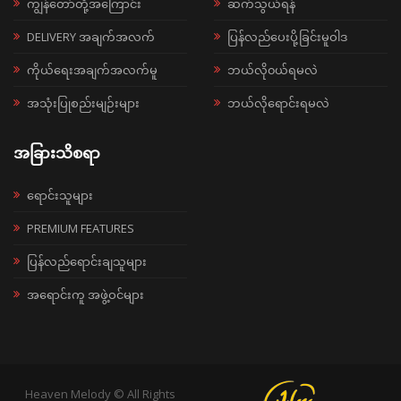
ကျွန်တော်တို့အကြောင်း
ဆက်သွယ်ရန်
DELIVERY အချက်အလက်
ပြန်လည်ပေးပို့ခြင်းမူဝါဒ
ကိုယ်ရေးအချက်အလက်မူ
ဘယ်လို၀ယ်ရမလဲ
အသုံးပြုစည်းမျဉ်းများ
ဘယ်လိုရောင်းရမလဲ
အခြားသိစရာ
ရောင်းသူများ
PREMIUM FEATURES
ပြန်လည်ရောင်းချသူများ
အရောင်းကူ အဖွဲ့ဝင်များ
Heaven Melody © All Rights