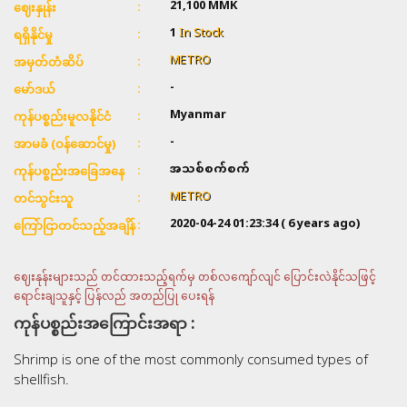
21,100 MMK
ဈေးနှုန်း
1
In Stock
ရရှိနိုင်မှု
METRO
အမှတ်တံဆိပ်
-
မော်ဒယ်
Myanmar
ကုန်ပစ္စည်းမူလနိုင်ငံ
-
အာမခံ (ဝန်ဆောင်မှု)
အသစ်စက်စက်
ကုန်ပစ္စည်းအခြေအနေ
METRO
တင်သွင်းသူ
2020-04-24 01:23:34
( 6 years ago)
ကြော်ငြာတင်သည့်အချိန်
ဈေးနုန်းများသည် တင်ထားသည့်ရက်မှ တစ်လကျော်လျင် ပြောင်းလဲနိုင်သဖြင့်
ရောင်းချသူနှင့် ပြန်လည် အတည်ပြု ပေးရန်
ကုန်ပစ္စည်းအကြောင်းအရာ :
Shrimp is one of the most commonly consumed types of
shellfish.