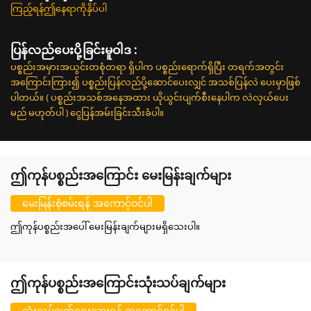
ကြည့်ရန်ဤနေရာကိုနှိပ်ပါ
ပြန်လည်ပေးပို့ခြင်းမူဝါဒ :
ပစ္စည်းအမှားအယွင်းတစုံတရာ ရှိပါက ပစ္စည်းရောက်ရှိပြီး တရက်အတွင်း
အကြောင်းကြား၍ ပစ္စည်းပြန်လည်ပို့ဆောင်ပေးလျှင် အသစ်ပြန်လဲ ပေးမှာဖြစ်
ပါတယ်။ ( ပစ္စည်းအသစ်အနေအထား ယိုယွင်းပျက်စီးနေပါက လဲလှယ်ပေး
မည် မဟုတ်ပါ ) ငွေပြန်အမ်းခြင်းသီးခံပါ။
ဤကုန်ပစ္စည်းအကြောင်း မေးမြန်းချက်များ
မေးမြန်းစုံစမ်းရန် အကောင့်ဝင်ပါ
ဤကုန်ပစ္စည်းအပေါ် မေးမြန်းချက်များမရှိသေးပါ။
ဤကုန်ပစ္စည်းအကြောင်းသုံးသပ်ချက်များ
သုံးသပ်ချက်ရေးသားရန် အကောင့်ဝင်ပါ