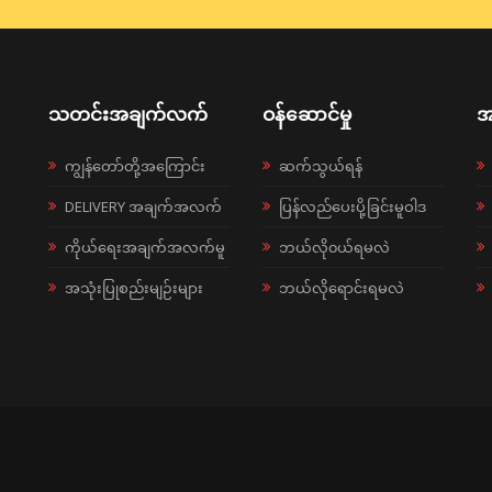
သတင်းအချက်လက်
ဝန်ဆောင်မှု
အ
ကျွန်တော်တို့အကြောင်း
ဆက်သွယ်ရန်
DELIVERY အချက်အလက်
ပြန်လည်ပေးပို့ခြင်းမူဝါဒ
ကိုယ်ရေးအချက်အလက်မူ
ဘယ်လို၀ယ်ရမလဲ
အသုံးပြုစည်းမျဉ်းများ
ဘယ်လိုရောင်းရမလဲ