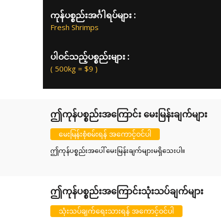
ကုန်ပစ္စည်းအင်္ဂါရပ်များ :
Fresh Shrimps
ပါဝင်သည့်ပစ္စည်းများ :
( 500kg = $9 )
ဤကုန်ပစ္စည်းအကြောင်း မေးမြန်းချက်များ
မေးမြန်းစုံစမ်းရန် အကောင့်ဝင်ပါ
ဤကုန်ပစ္စည်းအပေါ် မေးမြန်းချက်များမရှိသေးပါ။
ဤကုန်ပစ္စည်းအကြောင်းသုံးသပ်ချက်များ
သုံးသပ်ချက်ရေးသားရန် အကောင့်ဝင်ပါ