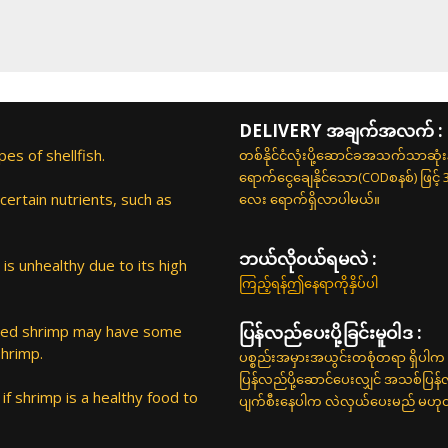
DELIVERY အချက်အလက် :
s of shellfish.
တစ်နိုင်ငံလုံးပို့ဆောင်ခအသက်သာဆုံ
ရောက်ငွေချေနိုင်သော(CODစနစ်) ဖြင့်
certain nutrients, such as
လေး ရောက်ရှိလာပါမယ်။
ဘယ်လို၀ယ်ရမလဲ :
is unhealthy due to its high
ကြည့်ရန်ဤနေရာကိုနှိပ်ပါ
aised shrimp may have some
ပြန်လည်ပေးပို့ခြင်းမူဝါဒ :
shrimp.
ပစ္စည်းအမှားအယွင်းတစုံတရာ ရှိပါက 
ပြန်လည်ပို့ဆောင်ပေးလျှင် အသစ်ပြန
if shrimp is a healthy food to
ပျက်စီးနေပါက လဲလှယ်ပေးမည် မဟုတ်ပါ