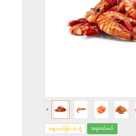
အခုဝယ်မယ်
စျေးဝယ်ခြင်းထဲသို့