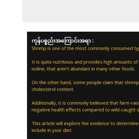
ကုန်ပစ္စည်းအကြောင်းအရာ :
Shrimp is one of the most commonly consumed type
It is quite nutritious and provides high amounts of 
iodine, that aren’t abundant in many other foods.
On the other hand, some people claim that shrimp 
cholesterol content.
Additionally, it is commonly believed that farm-r
negative health effects compared to wild-caught 
This article will explore the evidence to determine 
include in your diet.