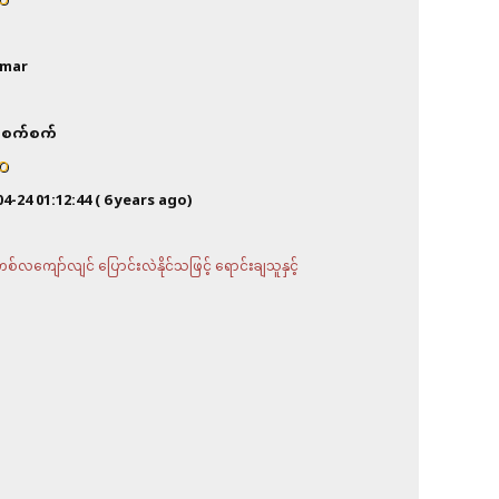
O
mar
စက်စက်
O
04-24 01:12:44
( 6 years ago)
လကျော်လျင် ပြောင်းလဲနိုင်သဖြင့် ရောင်းချသူနှင့်