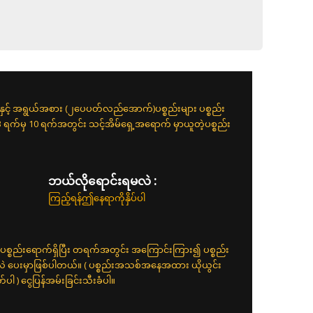
းနှင့် အရွယ်အစား (၂ပေပတ်လည်အောက်)ပစ္စည်းများ ပစ္စည်း
 3 ရက်မှ 10 ရက်အတွင်း သင့်အိမ်ရှေ့အရောက် မှာယူတဲ့ပစ္စည်း
ဘယ်လိုရောင်းရမလဲ :
ကြည့်ရန်ဤနေရာကိုနှိပ်ပါ
ပစ္စည်းရောက်ရှိပြီး တရက်အတွင်း အကြောင်းကြား၍ ပစ္စည်း
်လဲ ပေးမှာဖြစ်ပါတယ်။ ( ပစ္စည်းအသစ်အနေအထား ယိုယွင်း
 ) ငွေပြန်အမ်းခြင်းသီးခံပါ။