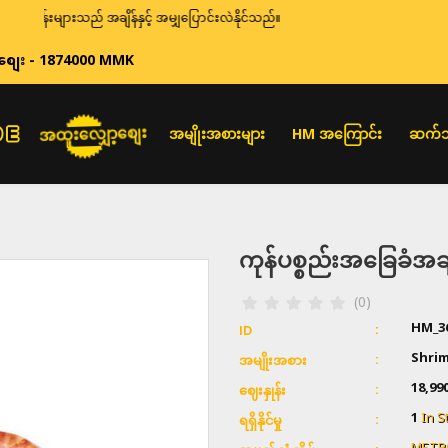
န်းများသည် အချိန်နှင့် အမျှပြောင်းလဲနိုင်သည်။
စျေး - 1874000 MMK
အထူးလျှော့စျေး
အမျိုးအစားများ
HM အကြောင်း
ဆက်သ
ကုန်ပစ္စည်းအခြေခံ
(0)
HM_3
ID
Shri
အမျိုးအစား
18,99
ဈေးနှုန်း
1
In S
ရရှိနိုင်မှု