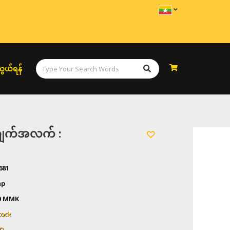
ွယ်ရန်
အချက်အလက် :
681
mp
0 MMK
tock