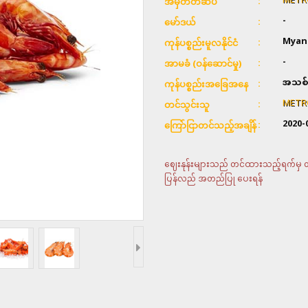
METR
အမှတ်တံဆိပ်
-
မော်ဒယ်
Myan
ကုန်ပစ္စည်းမူလနိုင်ငံ
-
အာမခံ (ဝန်ဆောင်မှု)
အသစ်
ကုန်ပစ္စည်းအခြေအနေ
METR
တင်သွင်းသူ
2020-
ကြော်ငြာတင်သည့်အချိန်
ဈေးနုန်းများသည် တင်ထားသည့်ရက်မှ တစ်
ပြန်လည် အတည်ပြု ပေးရန်