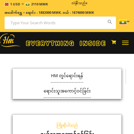
=
ဈေးနှုန်းများသည် အချိန်နှင့် အမျှပြောင်းလဲနိုင်သည်။
1 USD
2110 MMK
အခေါက်ရွှေ
=
ရောင်း - 1882000 MMK
,
ဝယ် - 1874000 MMK
Togg
navi
HM တွင်ရောင်းရန်
ရောင်းသူအကောင့်ဝင်ခြင်း
ကြိုဆိုပါသည်