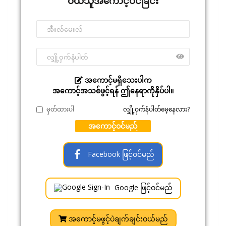
ဝယ်သူအကောင့်ဝင်ခြင်း
အကောင့်မရှိသေးပါက
အကောင့်အသစ်ဖွင့်ရန် ဤနေရာကိုနှိပ်ပါ။
မှတ်ထားပါ
လျှို့ဝှက်နံပါတ်မေ့နေလား?
အကောင့်ဝင်မည်
Facebook ဖြင့်ဝင်မည်
Google ဖြင့်ဝင်မည်
အကောင့်မဖွင့်ပဲချက်ချင်းဝယ်မည်