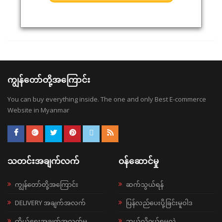
ကျွန်တော်တို့အကြောင်း
You can buy everything inside. The one and only Best E-commerce
Website in Myanmar
သတင်းအချက်လက်
ဝန်ဆောင်မှု
ကျွန်တော်တို့အကြောင်း
ဆက်သွယ်ရန်
DELIVERY အချက်အလက်
ပြန်လည်ပေးပို့ခြင်းမူဝါဒ
ကိုယ်ရေးအချက်အလက်မူ
ဘယ်လို၀ယ်ရမလဲ