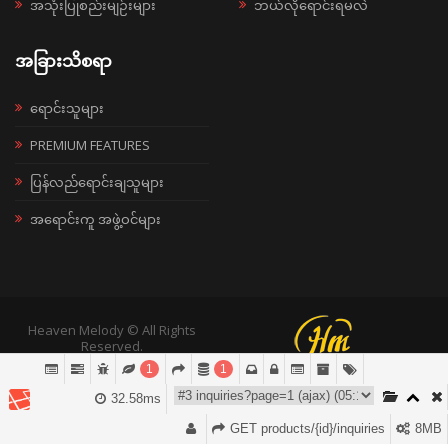
အသုံးပြုစည်းမျဉ်းများ
ဘယ်လိုရောင်းရမလဲ
အခြားသိစရာ
ရောင်းသူများ
PREMIUM FEATURES
ပြန်လည်ရောင်းချသူများ
အရောင်းကူ အဖွဲ့ဝင်များ
Heaven Melody © All Rights
Reserved.
1
1
32.58ms
GET products/{id}/inquiries
8MB