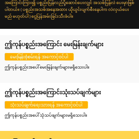
အကြောင်းကြား၍ ပစ္စည်းပြန်လည်ပို့ဆောင်ပေးလျှင် အသစ်ပြန်လဲ ပေးမှာဖြစ်
ပါတယ်။ ( ပစ္စည်းအသစ်အနေအထား ယိုယွင်းပျက်စီးနေပါက လဲလှယ်ပေး
မည် မဟုတ်ပါ ) ငွေပြန်အမ်းခြင်းသီးခံပါ။
ဤကုန်ပစ္စည်းအကြောင်း မေးမြန်းချက်များ
မေးမြန်းစုံစမ်းရန် အကောင့်ဝင်ပါ
ဤကုန်ပစ္စည်းအပေါ် မေးမြန်းချက်များမရှိသေးပါ။
ဤကုန်ပစ္စည်းအကြောင်းသုံးသပ်ချက်များ
သုံးသပ်ချက်ရေးသားရန် အကောင့်ဝင်ပါ
ဤကုန်ပစ္စည်းအပေါ် သုံသပ်ချက်များမရှိသေးပါ။