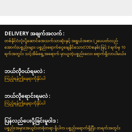
DELIVERY အချက်အလက် :
တစ်နိုင်ငံလုံးပို့ဆောင်ခအသက်သာဆုံးနှင့် အရွယ်အစား (၂ပေပတ်လည်
အောက်)ပစ္စည်းများ ပစ္စည်းရောက်ငွေချေနိုင်သော(CODစနစ်) ဖြင့် 3 ရက်မှ 10
ရက်အတွင်း သင့်အိမ်ရှေ့အရောက် မှာယူတဲ့ပစ္စည်းလေး ရောက်ရှိလာပါမယ်။
ဘယ်လို၀ယ်ရမလဲ :
ကြည့်ရန်ဤနေရာကိုနှိပ်ပါ
ဘယ်လိုရောင်းရမလဲ :
ကြည့်ရန်ဤနေရာကိုနှိပ်ပါ
ပြန်လည်ပေးပို့ခြင်းမူဝါဒ :
ပစ္စည်းအမှားအယွင်းတစုံတရာ ရှိပါက ပစ္စည်းရောက်ရှိပြီး တရက်အတွင်း