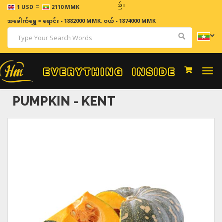
=
ဈေးနှ
1 USD
2110 MMK
အခေါက်ရွှေ
=
ရောင်း - 1882000 MMK
,
ဝယ် - 1874000 MMK
Togg
navi
PUMPKIN - KENT