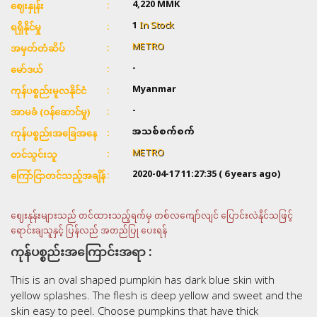
4,220 MMK
ဈေးနှုန်း
1
In Stock
ရရှိနိုင်မှု
METRO
အမှတ်တံဆိပ်
-
မော်ဒယ်
Myanmar
ကုန်ပစ္စည်းမူလနိုင်ငံ
-
အာမခံ (ဝန်ဆောင်မှု)
အသစ်စက်စက်
ကုန်ပစ္စည်းအခြေအနေ
METRO
တင်သွင်းသူ
2020-04-17 11:27:35
( 6 years ago)
ကြော်ငြာတင်သည့်အချိန်
ဈေးနုန်းများသည် တင်ထားသည့်ရက်မှ တစ်လကျော်လျင် ပြောင်းလဲနိုင်သဖြင့်
ရောင်းချသူနှင့် ပြန်လည် အတည်ပြု ပေးရန်
ကုန်ပစ္စည်းအကြောင်းအရာ :
This is an oval shaped pumpkin has dark blue skin with
yellow splashes. The flesh is deep yellow and sweet and the
skin easy to peel. Choose pumpkins that have thick