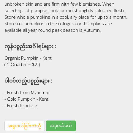
unbroken skin and are firm with few blemishes. When
selecting cut pumpkin look for moist brightly coloured flesh.
Store whole pumpkins in a cool, airy place for up to a month.
Store cut pumpkins in the refrigerator. Pumpkins are
available all year round peak season is Autumn.
ကုန်ပစ္စည်းအင်္ဂါရပ်များ :
Organic Pumpkin - Kent
( 1 Quarter = $2 )
ပါဝင်သည့်ပစ္စည်းများ :
- Fresh from Myanmar
- Gold Pumpkin - Kent
- Fresh Produce
အခုဝယ်မယ်
စျေးဝယ်ခြင်းထဲသို့