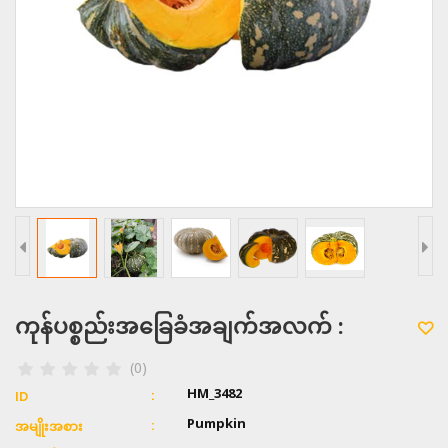
ကုန်ပစ္စည်းအခြေခံအချက်အလက် :
(0)
HM_3482
ID
Pumpkin
အမျိုးအစား