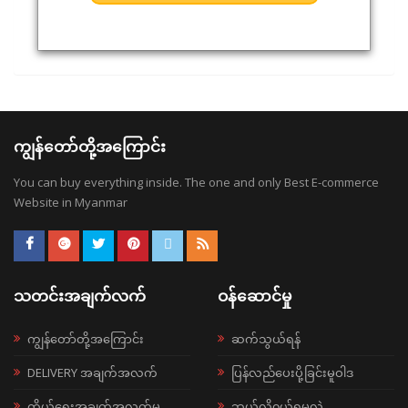
ကျွန်တော်တို့အကြောင်း
You can buy everything inside. The one and only Best E-commerce
Website in Myanmar
သတင်းအချက်လက်
ဝန်ဆောင်မှု
ကျွန်တော်တို့အကြောင်း
ဆက်သွယ်ရန်
DELIVERY အချက်အလက်
ပြန်လည်ပေးပို့ခြင်းမူဝါဒ
ကိုယ်ရေးအချက်အလက်မူ
ဘယ်လို၀ယ်ရမလဲ