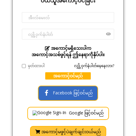
ဝယ်သူအကောင့်ဝင်ခြင်း
အကောင့်မရှိသေးပါက
အကောင့်အသစ်ဖွင့်ရန် ဤနေရာကိုနှိပ်ပါ။
မှတ်ထားပါ
လျှို့ဝှက်နံပါတ်မေ့နေလား?
အကောင့်ဝင်မည်
Facebook ဖြင့်ဝင်မည်
Google ဖြင့်ဝင်မည်
အကောင့်မဖွင့်ပဲချက်ချင်းဝယ်မည်