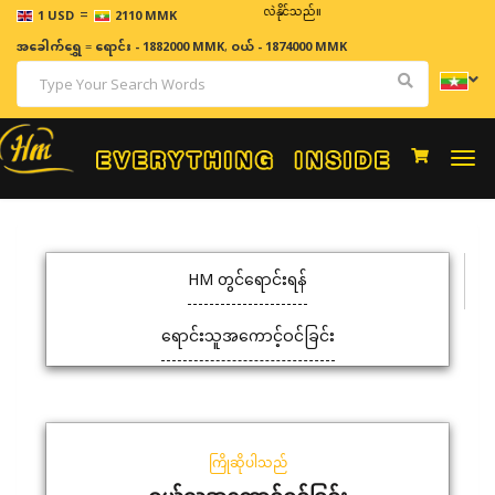
=
ဈေးနှုန်းများသည် အချိန်နှင့် အမျှပြောင်းလဲနိုင်သည်။
1 USD
2110 MMK
အခေါက်ရွှေ
=
ရောင်း - 1882000 MMK
,
ဝယ် - 1874000 MMK
Togg
navi
HM တွင်ရောင်းရန်
ရောင်းသူအကောင့်ဝင်ခြင်း
ကြိုဆိုပါသည်