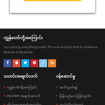
ကျွန်တော်တို့အကြောင်း
You can buy everything inside. The one and only Best E-commerce
Website in Myanmar
သတင်းအချက်လက်
ဝန်ဆောင်မှု
ကျွန်တော်တို့အကြောင်း
ဆက်သွယ်ရန်
DELIVERY အချက်အလက်
ပြန်လည်ပေးပို့ခြင်းမူဝါဒ
ကိုယ်ရေးအချက်အလက်မူ
ဘယ်လို၀ယ်ရမလဲ