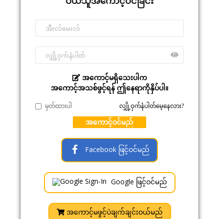
ဝယ်သူအကောင့်ဝင်ခြင်း
အကောင့်မရှိသေးပါက
အကောင့်အသစ်ဖွင့်ရန် ဤနေရာကိုနှိပ်ပါ။
မှတ်ထားပါ
လျှို့ဝှက်နံပါတ်မေ့နေလား?
အကောင့်ဝင်မည်
Facebook ဖြင့်ဝင်မည်
Google ဖြင့်ဝင်မည်
အကောင့်မဖွင့်ပဲချက်ချင်းဝယ်မည်