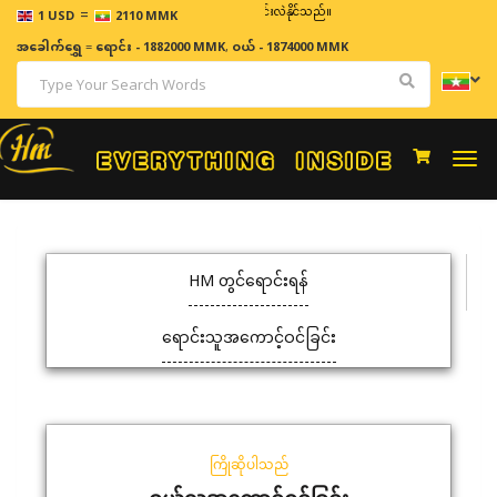
=
ဈေးနှုန်းများသည် အချိန်နှင့် အမျှပြောင်းလဲနိုင်သည်။
1 USD
2110 MMK
အခေါက်ရွှေ
=
ရောင်း - 1882000 MMK
,
ဝယ် - 1874000 MMK
Togg
navi
HM တွင်ရောင်းရန်
ရောင်းသူအကောင့်ဝင်ခြင်း
ကြိုဆိုပါသည်