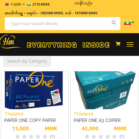
=
ဈေးနှုန်းများသည် အချိန်နှင့် အမျှပြောင်းလဲနိုင်သည်။
1 USD
2110 MMK
အခေါက်ရွှေ
=
ရောင်း - 1882000 MMK
,
ဝယ် - 1874000 MMK
Togg
navi
Search By Category
Thailand
Thailand
PAPER ONE COPY PAPER
PAPER ONE A3 COPIER
80GSM SUB-24 LEGAL
15,000
MMK
PAPER(70G) 1 BOX
42,000
MMK
(0)
(0)