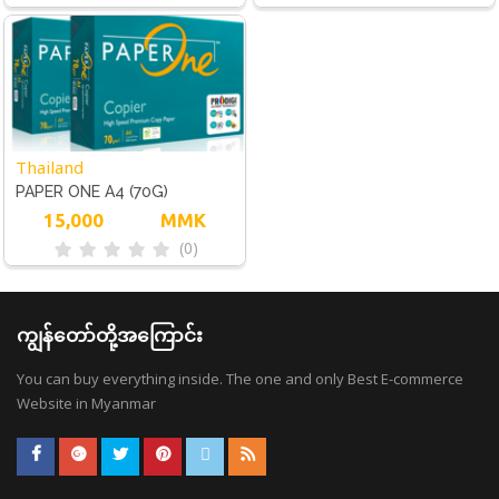
Thailand
PAPER ONE A4 (70G)
15,000
MMK
(0)
ကျွန်တော်တို့အကြောင်း
You can buy everything inside. The one and only Best E-commerce
Website in Myanmar