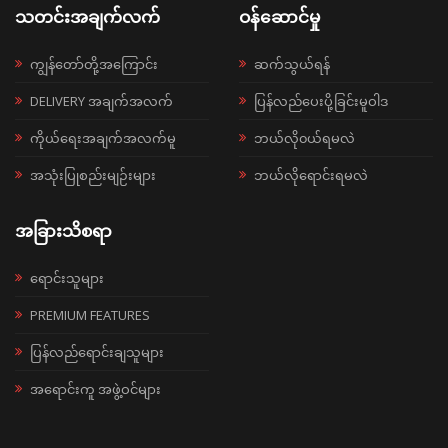
သတင်းအချက်လက်
ဝန်ဆောင်မှု
ကျွန်တော်တို့အကြောင်း
ဆက်သွယ်ရန်
DELIVERY အချက်အလက်
ပြန်လည်ပေးပို့ခြင်းမူဝါဒ
ကိုယ်ရေးအချက်အလက်မူ
ဘယ်လို၀ယ်ရမလဲ
အသုံးပြုစည်းမျဉ်းများ
ဘယ်လိုရောင်းရမလဲ
အခြားသိစရာ
ရောင်းသူများ
PREMIUM FEATURES
ပြန်လည်ရောင်းချသူများ
အရောင်းကူ အဖွဲ့ဝင်များ