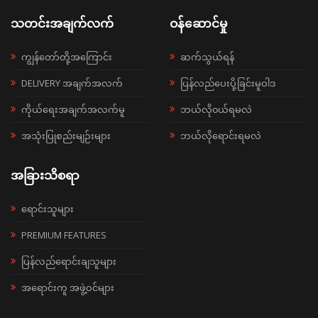
သတင်းအချက်လက်
ဝန်ဆောင်မှု
ကျွန်တော်တို့အကြောင်း
ဆက်သွယ်ရန်
DELIVERY အချက်အလက်
ပြန်လည်ပေးပို့ခြင်းမူဝါဒ
ကိုယ်ရေးအချက်အလက်မူ
ဘယ်လို၀ယ်ရမလဲ
အသုံးပြုစည်းမျဉ်းများ
ဘယ်လိုရောင်းရမလဲ
အခြားသိစရာ
ရောင်းသူများ
PREMIUM FEATURES
ပြန်လည်ရောင်းချသူများ
အရောင်းကူ အဖွဲ့ဝင်များ