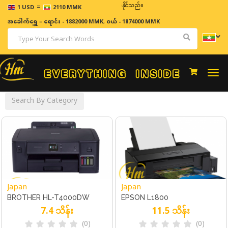
=
ဈေးနှုန်းများသည် အချိန်နှင့် အမျှပြောင်းလဲနိုင်သည်။
1 USD
2110 MMK
အခေါက်ရွှေ
=
ရောင်း - 1882000 MMK
,
ဝယ် - 1874000 MMK
Togg
navi
Search By Category
Japan
Japan
BROTHER HL-T4000DW
EPSON L1800
7.4 သိန်း
11.5 သိန်း
(0)
(0)