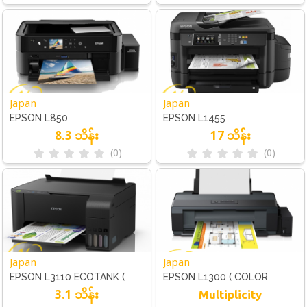
Japan
Japan
EPSON L850
EPSON L1455
8.3 သိန်း
17 သိန်း
(0)
(0)
Japan
Japan
EPSON L3110 ECOTANK (
EPSON L1300 ( COLOR
3.1 သိန်း
COLOR PRINT A4 )
PRINT A3 )
Multiplicity