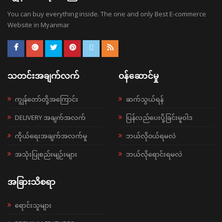
You can buy everything inside. The one and only Best E-commerce
Website in Myanmar
သတင်းအချက်လက်
ဝန်ဆောင်မှု
ကျွန်တော်တို့အကြောင်း
ဆက်သွယ်ရန်
DELIVERY အချက်အလက်
ပြန်လည်ပေးပို့ခြင်းမူဝါဒ
ကိုယ်ရေးအချက်အလက်မူ
ဘယ်လို၀ယ်ရမလဲ
အသုံးပြုစည်းမျဉ်းများ
ဘယ်လိုရောင်းရမလဲ
အခြားသိစရာ
ရောင်းသူများ