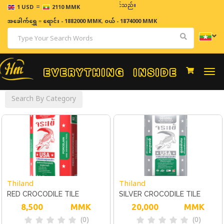
=
ဈေးနှုန်းများသည် အချိန်နှင့် အမျှပြောင်းလဲနိုင်သည်။
1 USD
2110 MMK
အခေါက်ရွှေ
=
ရောင်း - 1882000 MMK
,
ဝယ် - 1874000 MMK
Togg
navi
Search By Category
Thiland
Thiland
RED CROCODILE TILE
SILVER CROCODILE TILE
ADHESIVE
8,500
MMK
ADHESIVE
20,000
MMK
(0)
(0)