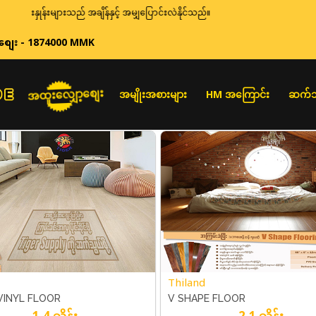
ေးနှုန်းများသည် အချိန်နှင့် အမျှပြောင်းလဲနိုင်သည်။
စျေး - 1874000 MMK
အထူးလျှော့စျေး
အမျိုးအစားများ
HM အကြောင်း
ဆက်သ
Thiland
VINYL FLOOR
V SHAPE FLOOR
1.4 သိန်း
2.1 သိန်း