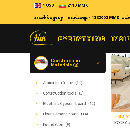
1 USD
=
2110 MMK
ဈ
အခေါက်ရွှေစျေး
=
ရောင်းစျေး - 1882000 MMK
,
ဝယ်
Construction
Materials (3)
Aluminium frame
(11)
Construction tools
(5)
Elephant Gypsum board
(12)
Fiber Cement Board
(14)
Thiland
KOREA 
Foundation
(9)