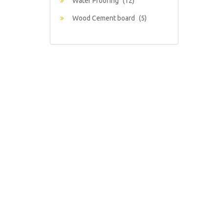
Water Proofing
(12)
Wood Cement board
(5)