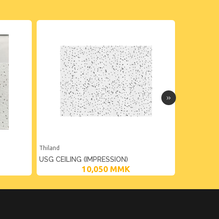
Thiland
Thiland
USG CEILING (IMPRESSION)
SCG GYPS
10,050
MMK
15MM