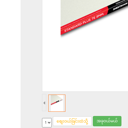
အခုဝယ်မယ်
စျေးဝယ်ခြင်းထဲသို့