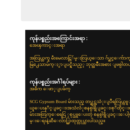
ကုန်ပစ္စည်းအကြောင်းအရာ :
အေၾကာင္းအရာ
အလြယ္တကူ မီးမေလာင္ကြ်မ္းလြယ္ေသာ ဂ်ပ္ဆင္ေက်ာက္
မြ႕ေသာမ်က္ႏွာျပင္ရွိသည့္ ဘုတ္အမ်ိဳးအစား ျဖစ္ပါတ
ကုန်ပစ္စည်းအင်္ဂါရပ်များ :
အဓိက ေဖာ္ျပခ်က္
SCG Gypsum Board မ်ားသည္ တပ္ဆင္အသံုးျပဳရလြယ္ကူျခင
ယူေပးနုိင္ျခင္း၊အသံလံုစနစ္ပါရွိျခင္း၊စုိထိုင္
မ်ားအတြက္ေရေငြ ့စုပ္ယူေပးတဲ့ စနစ္ပါရွိျခင္းေပါ့ပါး
မ္းေရးနဲ့ဆီေလ်ာ္စြာထုတ္လုပ္ထားပါသည္။