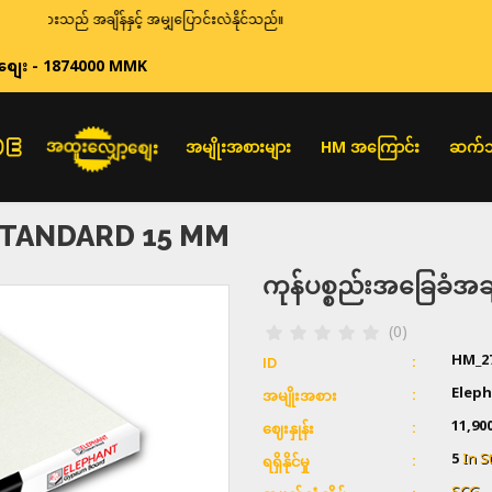
ျားသည် အချိန်နှင့် အမျှပြောင်းလဲနိုင်သည်။
စျေး - 1874000 MMK
အထူးလျှော့စျေး
အမျိုးအစားများ
HM အကြောင်း
ဆက်သ
STANDARD 15 MM
ကုန်ပစ္စည်းအခြေခံ
(0)
HM_2
ID
Elep
အမျိုးအစား
11,90
ဈေးနှုန်း
5
In S
ရရှိနိုင်မှု