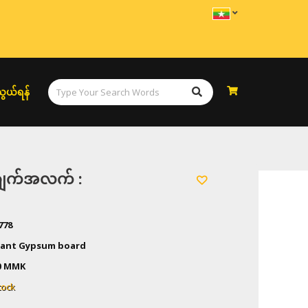
ွယ်ရန်
အချက်အလက် :
778
hant Gypsum board
0
MMK
tock