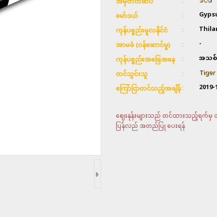
SCG
အမှတ်တံဆိပ်
Gyps
မော်ဒယ်
Thil
ကုန်ပစ္စည်းမူလနိုင်ငံ
-
အာမခံ (ဝန်ဆောင်မှု)
အသစ်
ကုန်ပစ္စည်းအခြေအနေ
Tiger
တင်သွင်းသူ
2019-
ကြော်ငြာတင်သည့်အချိန်
ဈေးနုန်းများသည် တင်ထားသည့်ရက်မှ တစ်
ပြန်လည် အတည်ပြု ပေးရန်