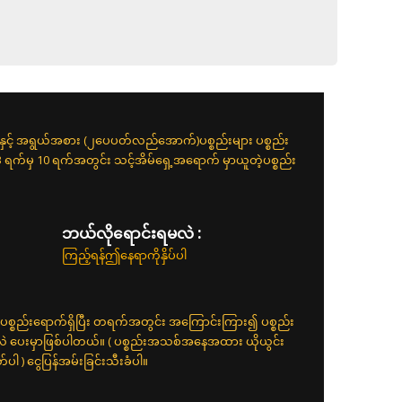
းနှင့် အရွယ်အစား (၂ပေပတ်လည်အောက်)ပစ္စည်းများ ပစ္စည်း
 3 ရက်မှ 10 ရက်အတွင်း သင့်အိမ်ရှေ့အရောက် မှာယူတဲ့ပစ္စည်း
ဘယ်လိုရောင်းရမလဲ :
ကြည့်ရန်ဤနေရာကိုနှိပ်ပါ
ပစ္စည်းရောက်ရှိပြီး တရက်အတွင်း အကြောင်းကြား၍ ပစ္စည်း
်လဲ ပေးမှာဖြစ်ပါတယ်။ ( ပစ္စည်းအသစ်အနေအထား ယိုယွင်း
 ) ငွေပြန်အမ်းခြင်းသီးခံပါ။