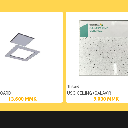
Thiland
BOARD
USG CEILING (GALAXY)
13,600
MMK
9,000
MMK