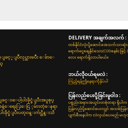
DELIVERY အချက်အလက် :
တစ်နိုင်ငံလုံးပို့ဆောင်ခအသက်သာဆုံ
ရောက်ငွေချေနိုင်သော(CODစနစ်) ဖြင့်
လေး ရောက်ရှိလာပါမယ်။
ျဖင့္ျပဳလုပ္ထားၿပီိး ေခ်ာေ
ယ္
ဘယ်လို၀ယ်ရမလဲ :
ကြည့်ရန်ဤနေရာကိုနှိပ်ပါ
ပြန်လည်ပေးပို့ခြင်းမူဝါဒ :
္း၊ေပါ့ပါးခိုင္ခံျပီးအပူစုပ္
ပစ္စည်းအမှားအယွင်းတစုံတရာ ရှိပါက 
းစနဲ့ေရေႏြးေငြ ့မ်ားတဲ့ေနရာ
ပြန်လည်ပို့ဆောင်ပေးလျှင် အသစ်ပြန
ခိုင္ခံျပီးပတ္၀န္းက်င္ထိန္းသိ
ပျက်စီးနေပါက လဲလှယ်ပေးမည် မဟုတ်ပါ