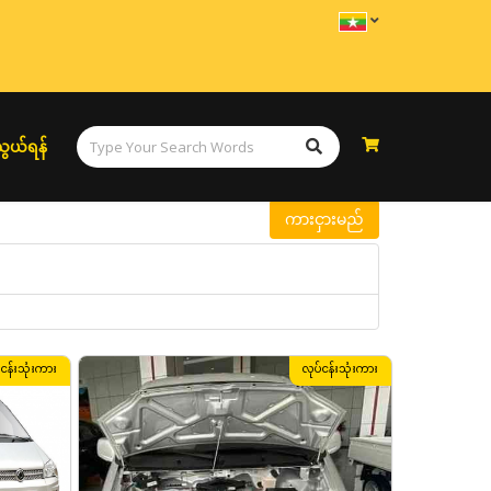
ွယ်ရန်
ကားငှားမည်
်ငန်းသုံးကား
လုပ်ငန်းသုံးကား