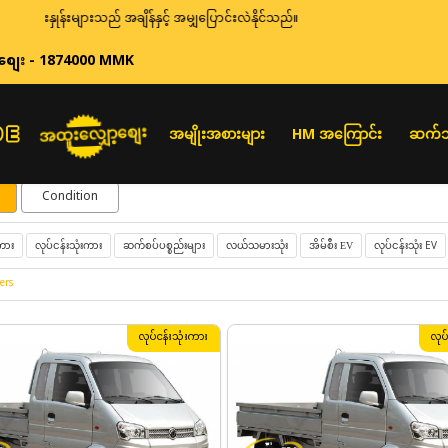
းနှုန်းများသည် အချိန်နှင့် အမျှပြောင်းလဲနိုင်သည်။
စျေး - 1874000 MMK
အထူးလျှော့စျေး
အမျိုးအစားများ
HM အကြောင်း
ဆက်သ
Condition
လုပ်ငန်းသုံးကား
ဆက်စပ်ပစ္စည်းများ
လယ်သမားသုံး
လုပ်ငန်းသုံး EV
ကား
အိမ်စီး EV
ers
လုပ်ငန်းသုံးကား
လုပ