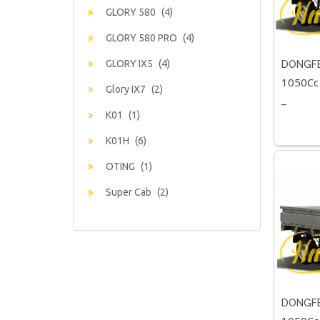
GLORY 580
(4)
GLORY 580 PRO
(4)
GLORY IX5
(4)
DONGFEN
1050Cc
Glory IX7
(2)
_
K01
(1)
K01H
(6)
OTING
(1)
Super Cab
(2)
DONGFEN