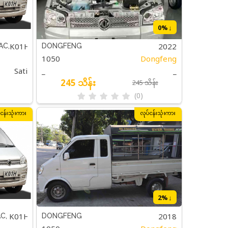
0
%↓
K01H
2022
AC,
DONGFENG
1050
Dongfeng
Sati
_
_
245 သိန်း
245 သိန်း
(0)
်ငန်းသုံးကား
လုပ်ငန်းသုံးကား
2
%↓
K01H
2018
C,
DONGFENG