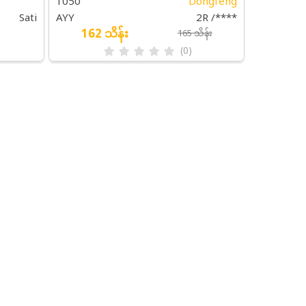
1050
Dongfeng
Sati
AYY
2R /****
162 သိန်း
165 သိန်း
(0)